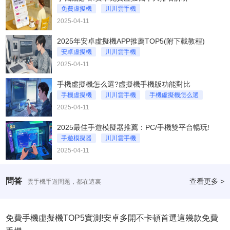
免費虛擬機
川川雲手機
2025-04-11
安卓免費虛擬機十大排名解析
2025年安卓虛擬機APP推薦TOP5(附下載教程)
安卓虛擬機
川川雲手機
2025-04-11
2025年安卓虛擬機APP推薦TOP5
手機虛擬機怎么選?虛擬機手機版功能對比
手機虛擬機
川川雲手機
手機虛擬機怎么選
2025-04-11
2025最佳手遊模擬器推薦：PC/手機雙平台暢玩!
手遊模擬器
川川雲手機
2025-04-11
2025最佳手遊模擬器推薦
問答
查看更多 >
雲手機手遊問題，都在這裏
免費手機虛擬機TOP5實測!安卓多開不卡頓首選這幾款免費