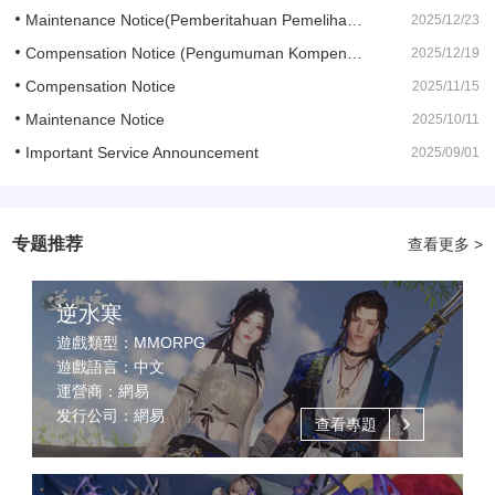
Maintenance Notice(Pemberitahuan Pemeliharaan)
2025/12/23
Compensation Notice (Pengumuman Kompensasi)
2025/12/19
Compensation Notice
2025/11/15
Maintenance Notice
2025/10/11
Important Service Announcement
2025/09/01
专题推荐
查看更多 >
逆水寒
遊戲類型：MMORPG
遊戲語言：中文
運營商：網易
发行公司：網易
查看專題