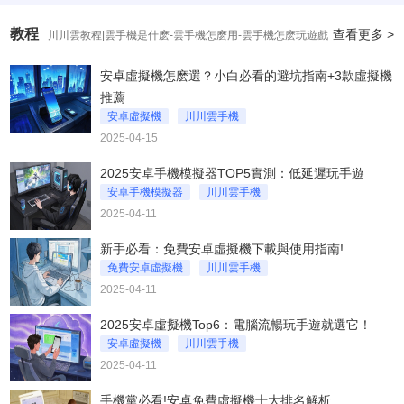
教程
查看更多 >
川川雲教程|雲手機是什麽-雲手機怎麽用-雲手機怎麽玩遊戲
安卓虛擬機怎麽選？小白必看的避坑指南+3款虛擬機
推薦
安卓虛擬機
川川雲手機
2025-04-15
2025安卓手機模擬器TOP5實測：低延遲玩手遊
安卓手機模擬器
川川雲手機
2025-04-11
2025安卓手機模擬器TOP5實測
新手必看：免費安卓虛擬機下載與使用指南!
免費安卓虛擬機
川川雲手機
2025-04-11
免費安卓虛擬機怎么下載
2025安卓虛擬機Top6：電腦流暢玩手遊就選它！
安卓虛擬機
川川雲手機
2025-04-11
2025安卓虛擬機Top6
手機黨必看!安卓免費虛擬機十大排名解析