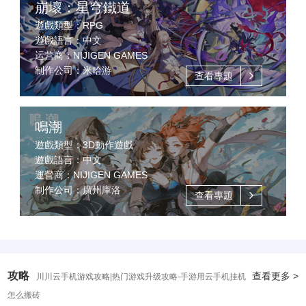
崩壞：星穹鐵道
遊戲類型：RPG
遊戲語言：中文
运营商：NIJIGEN GAMES
制作公司：米哈游
查看專題
鳴潮
遊戲類型：3D動作遊戲
遊戲語言：中文
運營商：NIJIGEN GAMES
制作公司：廣州庫洛
查看專題
攻略
查看更多 >
川川云手机游戏攻略|热门游戏升级攻略-手游用云手机挂机
怎么搬砖