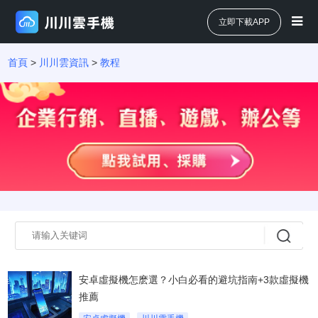
立即下載APP
首頁
>
川川雲資訊
>
教程
安卓虛擬機怎麽選？小白必看的避坑指南+3款虛擬機
推薦