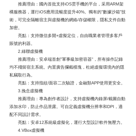
推薦理由：國內首批支持iOS雲手機的平台，采用ARM架
構服務器，運行iOS應用流暢度提升40%。獨有的"數據沙箱"技
術，可完全隔離宿主與虛擬機的網絡/存儲權限，隱私文件自動
加密。
亮點：支持微信多開+虛擬定位，自由職業者管理多客戶
賬號的利器。
2.綠聯虛擬機
推薦理由：安卓端首創"軍事級加密容器"，所有操作記錄
均不殘留宿主系統。內置廣告攔截模塊，杜絕虛擬環境內的隱
私竊取行為。
亮點：支持指紋/面容二次驗證，金融類APP使用更安全。
3.挽念虛擬機
推薦理由：專為創作者設計，支持虛擬機內錄屏/截圖自動
添加水印，防止作品泄露。可自定義虛擬機分辨率和DPI，適
配不同設計需求。
亮點：安卓12系統級虛擬化，運行大型設計軟件無壓力。
4.VBox虛擬機