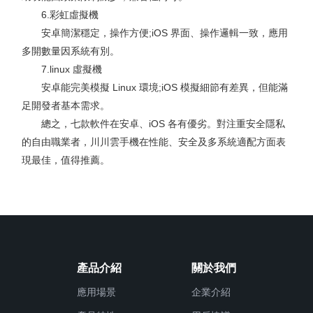
6.彩虹虛擬機
安卓簡潔穩定，操作方便;iOS 界面、操作邏輯一致，應用
多開數量因系統有別。
7.linux 虛擬機
安卓能完美模擬 Linux 環境;iOS 模擬細節有差異，但能滿
足開發者基本需求。
總之，七款軟件在安卓、iOS 各有優劣。對注重安全隱私
的自由職業者，川川雲手機在性能、安全及多系統適配方面表
現最佳，值得推薦。
產品介紹
關於我們
應用場景
企業介紹