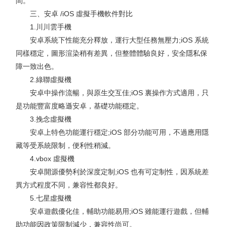
間。
三、安卓 /iOS 虛擬手機軟件對比
1.川川雲手機
安卓系統下性能充分釋放，運行大型任務無壓力;iOS 系統
同樣穩定，圖形渲染稍有差異，但整體體驗良好，安全隱私保
障一致出色。
2.綠聯虛擬機
安卓中操作流暢，與原生交互佳;iOS 裏操作方式適用，只
是功能豐富度略遜安卓，基礎功能穩定。
3.挽念虛擬機
安卓上特色功能運行穩定;iOS 部分功能可用，不過應用隱
藏等受系統限制，便利性稍減。
4.vbox 虛擬機
安卓開源優勢利於深度定制;iOS 也有可定制性，因系統差
異方式程度不同，兼容性都良好。
5.七星虛擬機
安卓遊戲優化佳，輔助功能易用;iOS 雖能運行遊戲，但輔
助功能因政策限制減少，兼容性尚可。