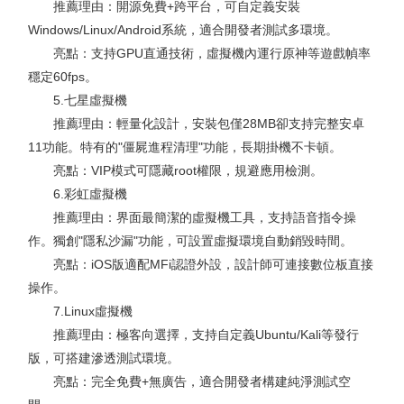
推薦理由：開源免費+跨平台，可自定義安裝
Windows/Linux/Android系統，適合開發者測試多環境。
亮點：支持GPU直通技術，虛擬機內運行原神等遊戲幀率
穩定60fps。
5.七星虛擬機
推薦理由：輕量化設計，安裝包僅28MB卻支持完整安卓
11功能。特有的"僵屍進程清理"功能，長期掛機不卡頓。
亮點：VIP模式可隱藏root權限，規避應用檢測。
6.彩虹虛擬機
推薦理由：界面最簡潔的虛擬機工具，支持語音指令操
作。獨創"隱私沙漏"功能，可設置虛擬環境自動銷毀時間。
亮點：iOS版適配MFi認證外設，設計師可連接數位板直接
操作。
7.Linux虛擬機
推薦理由：極客向選擇，支持自定義Ubuntu/Kali等發行
版，可搭建滲透測試環境。
亮點：完全免費+無廣告，適合開發者構建純淨測試空