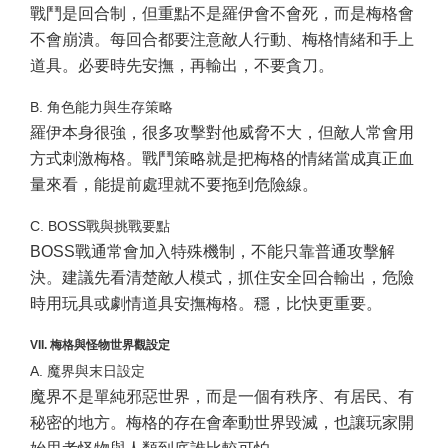
戰鬥是回合制，但重點不是羅伊會不會死，而是梅格會
不會崩潰。每回合都要注意敵人行動、梅格情緒和手上
道具。必要時先安撫，再輸出，不要貪刀。
B. 角色能力與生存策略
羅伊本身很強，很多攻擊對他威脅不大，但敵人常會用
方式刺激梅格。戰鬥策略就是把梅格的情緒當成真正血
量來看，能提前處理就不要拖到危險線。
C. BOSS戰與挑戰要點
BOSS戰通常會加入特殊機制，不能只靠普通攻擊解
決。建議先看清楚敵人模式，抓住安全回合輸出，危險
時用玩具或劇情道具安撫梅格。穩，比快更重要。
VII. 梅格與怪物世界觀設定
A. 魔界與末日設定
魔界不是單純邪惡世界，而是一個有秩序、有居民、有
秘密的地方。梅格的存在會牽動世界毀滅，也讓玩家開