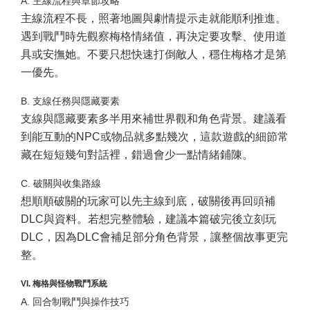
A. 主線流程與章節攻略
主線流程不長，照著地圖與劇情提示走就能順利推進。
遇到戰鬥時先觀察梅格情緒值，再決定要攻擊、使用道
具或安撫她。不要只想快速打倒敵人，穩住梅格才是第
一優先。
B. 支線任務與隱藏要素
支線與隱藏要素多半用來補世界觀和角色背景。建議看
到能互動的NPC或物品就多點幾次，這款遊戲的細節常
藏在短短幾句對話裡，錯過會少一點情緒鋪陳。
C. 破關與收集路線
想順順破關的玩家可以先主線到底，破關後再回頭補
DLC與資料。若想完整體驗，建議本篇破完後立刻玩
DLC，因為DLC會補足部分角色背景，讓整個故事更完
整。
VI. 梅格與怪物戰鬥系統
A. 回合制戰鬥與操作技巧