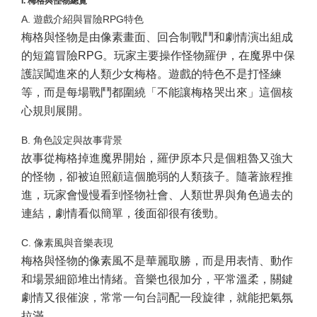
I. 梅格與怪物總覽
A. 遊戲介紹與冒險RPG特色
梅格與怪物是由像素畫面、回合制戰鬥和劇情演出組成
的短篇冒險RPG。玩家主要操作怪物羅伊，在魔界中保
護誤闖進來的人類少女梅格。遊戲的特色不是打怪練
等，而是每場戰鬥都圍繞「不能讓梅格哭出來」這個核
心規則展開。
B. 角色設定與故事背景
故事從梅格掉進魔界開始，羅伊原本只是個粗魯又強大
的怪物，卻被迫照顧這個脆弱的人類孩子。隨著旅程推
進，玩家會慢慢看到怪物社會、人類世界與角色過去的
連結，劇情看似簡單，後面卻很有後勁。
C. 像素風與音樂表現
梅格與怪物的像素風不是華麗取勝，而是用表情、動作
和場景細節堆出情緒。音樂也很加分，平常溫柔，關鍵
劇情又很催淚，常常一句台詞配一段旋律，就能把氣氛
拉滿。