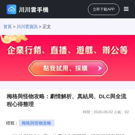
立即下載APP
首頁
>
川川雲資訊
> 正文
梅格與怪物攻略：劇情解析、真結局、DLC與全流
程心得整理
時間：2026-06-02 人氣：
82
標籤：
梅格與怪物攻略