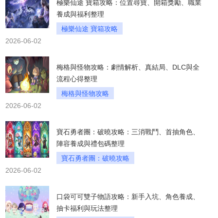
極樂仙途 寶箱攻略：位置尋寶、開箱獎勵、職業
養成與福利整理
極樂仙途 寶箱攻略
2026-06-02
梅格與怪物攻略：劇情解析、真結局、DLC與全
流程心得整理
梅格與怪物攻略
2026-06-02
寶石勇者團：破曉攻略：三消戰鬥、首抽角色、
陣容養成與禮包碼整理
寶石勇者團：破曉攻略
2026-06-02
口袋可可雙子物語攻略：新手入坑、角色養成、
抽卡福利與玩法整理