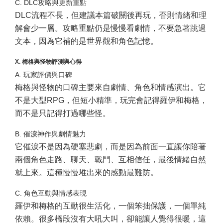
C. DLC攻略與更新重點
DLC流程不長，但建議本篇破關後再玩，否則情緒和理
解會少一層。攻略重點仍是慢慢看劇情，不要急著跳過
文本，因為它補的是世界觀和角色記憶。
X. 梅格與怪物評測與心得
A. 玩家評價與口碑
梅格與怪物的口碑主要來自劇情、角色和情感演出。它
不是大型RPG，但短小精準，玩完會記得羅伊和梅格，
而不是只記得打過哪些怪。
B. 催淚神作與劇情魅力
它催淚不是因為硬塞悲劇，而是因為前面一直讓你陪著
兩個角色走路、聊天、戰鬥、互相信任，最後情緒自然
就上來。這種慢慢堆出來的感動最難防。
C. 角色互動與情感表現
羅伊和梅格的互動很生活化，一個笨拙保護，一個單純
依賴。很多橋段沒有大吼大叫，卻能讓人覺得很暖，這