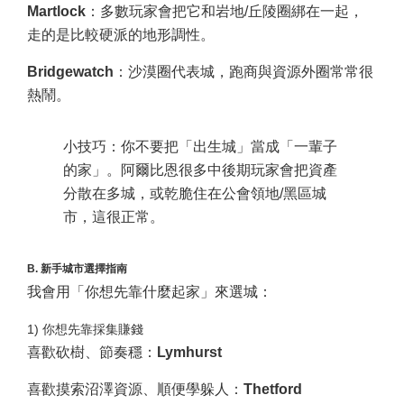
Martlock
：多數玩家會把它和岩地/丘陵圈綁在一起，
走的是比較硬派的地形調性。
Bridgewatch
：沙漠圈代表城，跑商與資源外圈常常很
熱鬧。
小技巧：你不要把「出生城」當成「一輩子
的家」。阿爾比恩很多中後期玩家會把資產
分散在多城，或乾脆住在公會領地/黑區城
市，這很正常。
B. 新手城市選擇指南
我會用「你想先靠什麼起家」來選城：
1) 你想先靠採集賺錢
喜歡砍樹、節奏穩：
Lymhurst
喜歡摸索沼澤資源、順便學躲人：
Thetford