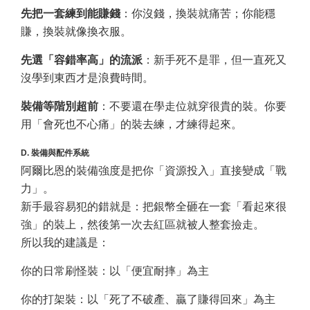
先把一套練到能賺錢
：你沒錢，換裝就痛苦；你能穩
賺，換裝就像換衣服。
先選「容錯率高」的流派
：新手死不是罪，但一直死又
沒學到東西才是浪費時間。
裝備等階別超前
：不要還在學走位就穿很貴的裝。你要
用「會死也不心痛」的裝去練，才練得起來。
D. 裝備與配件系統
阿爾比恩的裝備強度是把你「資源投入」直接變成「戰
力」。
新手最容易犯的錯就是：把銀幣全砸在一套「看起來很
強」的裝上，然後第一次去紅區就被人整套撿走。
所以我的建議是：
你的日常刷怪裝：以「便宜耐摔」為主
你的打架裝：以「死了不破產、贏了賺得回來」為主