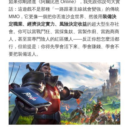
如果你剛踏進《阿爾比恩 Online》，我先跟你說句大實
話：這遊戲不是那種「一路跟著主線就會變強」的傳統
MMO，它更像一個把你丟進沙盒世界、然後用
裝備決
定職業、經濟決定實力、風險決定收益
的超大型生存社
會。你可以當戰鬥狂、當採集奴、當製作廚、當跑商商
人，甚至當專門陰人的紅區獵人——反正你想怎麼活都
行，但前提是：你得先學會活下來、學會賺錢、學會不
要把裝備送人。