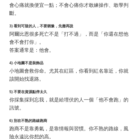
會心痛就換便宜一點；不會心痛你才敢練操作、敢學判
斷。
3) 看到可疑的人，不要猶豫，先撤再說
阿爾比恩很多死亡不是「打不過」，而是「你還在想他
會不會打你」。
答案通常是：他會。
4) 小地圖不是裝飾品
小地圖會救你命。尤其在紅區，你看到紅名靠近，你就
該開始找退路。
5) 不要在資源點停太久
你採集採到忘我，就是給埋伏的人一個「他不會跑」的
訊號。
6) 別在不熟的路線跑商
跑商不是靠勇氣，是靠情報與習慣。你不熟的路線，風
險永遠比你想的高。