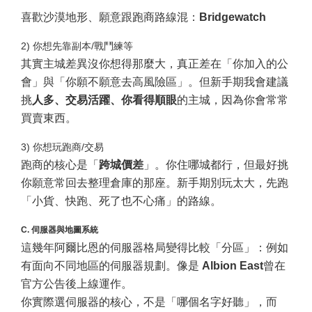
喜歡沙漠地形、願意跟跑商路線混：
Bridgewatch
2) 你想先靠副本/戰鬥練等
其實主城差異沒你想得那麼大，真正差在「你加入的公
會」與「你願不願意去高風險區」。但新手期我會建議
挑
人多、交易活躍、你看得順眼
的主城，因為你會常常
買賣東西。
3) 你想玩跑商/交易
跑商的核心是「
跨城價差
」。你住哪城都行，但最好挑
你願意常回去整理倉庫的那座。新手期別玩太大，先跑
「小貨、快跑、死了也不心痛」的路線。
C. 伺服器與地圖系統
這幾年阿爾比恩的伺服器格局變得比較「分區」：例如
有面向不同地區的伺服器規劃。像是
Albion East
曾在
官方公告後上線運作。
你實際選伺服器的核心，不是「哪個名字好聽」，而