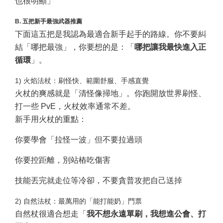
也很明顯」
B. 五把新手最強武器推薦
下面這五把是我認為最適合新手起手的路線。你不要糾
結「哪把最強」，你要想的是：「
哪把讓我最快進入正
循環
」。
1) 火焰法杖：刷怪快、範圍舒服、手感直覺
火杖的爽感就是「清怪像掃地」。你跑開放世界刷怪、
打一些 PvE，火杖效率通常不差。
新手用火杖的重點：
你要學會「拉怪一波」但不要拉過頭
你要控距離，別站樁吃傷害
技能丟完就走位等冷卻，不要貪普攻把自己送掉
2) 自然法杖：最萬用的「能打能奶」門票
自然杖很適合想走「
我不想永遠單刷，我想進公會、打