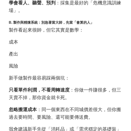
學會看人、聽聲、預判
：採集是最好的「危機意識訓練
場」。
B. 製作與精煉系統：別急著當大師，先當「會算的人」
製作看起來很帥，但它其實是數學：
成本
產出
風險
新手做製作最容易踩兩個坑：
只看單件利潤，不看周轉速度
：你做一件賺很多，但三
天賣不掉，那你資金就卡死。
忽略搬運成本
：同一個東西在不同城價差很大，但你搬
過去要時間、要風險、還可能要傳送費。
我會建議新手先從「消耗品」或「需求穩定的基礎裝」