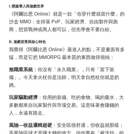
I. 開篇導入與遊戲世界
《阿爾比恩 Online》就是一款「你穿什麼就當什麼」的
沙盒 MMO：全掉落 PvP、玩家經濟、自由製作與跑
商，想當戰神或商人都可以，但先學會不要白給。
B. 遊戲背景與核心特色
我覺得《阿爾比恩 Online》最迷人的點，不是畫面有多
猛，而是它把 MMORPG 最本質的東西做得很純：
無職業系統
：你沒有「永久職業」，只有「當下裝
備」。今天拿火杖你是法師，明天拿自然杖你就是奶
媽。
玩家驅動經濟
：你用的裝備、吃的食物、喝的藥水，大
多數都來自玩家製作與市場交易。這意味著會賺錢的
人，永遠有路走。
風險—收益邏輯超硬
：安全區很舒適，但收益就那樣；
高風險區域才是賺大錢的地方，但你要有「被洗劫」的