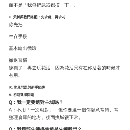
而不是「我每把武器都摸一下」。
C. 天賦與戰鬥搭配：先求穩，再求花
你先把：
生存手段
基本輸出循環
撤退習慣
練穩了，再去玩花活。因為花活只有在你活著的時候才
有用。
IX. 常見問題與新手陷阱
A. 初期選擇問題
Q：我一定要選對主城嗎？
A：不用「一次就對」，但你要選一個你願意常待、常
整理倉庫的地方。後面換城很正常。
Q：我應該先練採集還是先練戰鬥？