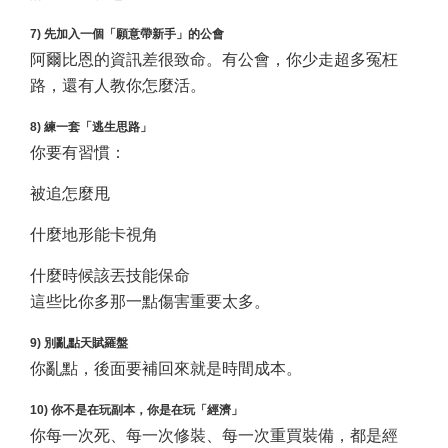
7) 先加入一個「願意帶新手」的公會
阿爾比恩的資訊差很致命。有公會，你少走超多冤枉
路，還有人教你怎麼活。
8) 練一套「逃生思路」
你要有習慣：
被追怎麼甩
什麼地形能卡視角
什麼時候該丟技能保命
這些比你多那一點傷害重要太多。
9) 別亂點天賦羅盤
你亂點，後面要補回來就是時間成本。
10) 你不是在玩副本，你是在玩「經濟」
你每一次死、每一次修裝、每一次重買裝備，都是經