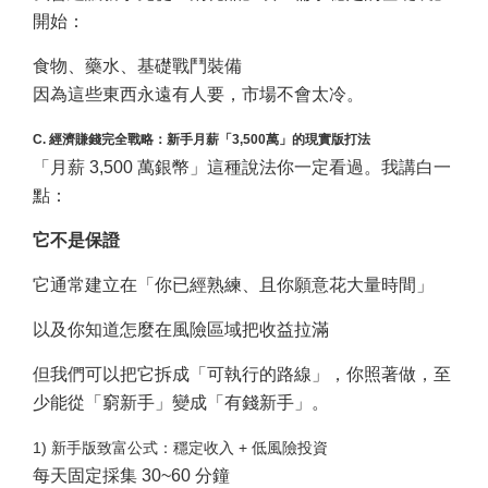
開始：
食物、藥水、基礎戰鬥裝備
因為這些東西永遠有人要，市場不會太冷。
C. 經濟賺錢完全戰略：新手月薪「3,500萬」的現實版打法
「月薪 3,500 萬銀幣」這種說法你一定看過。我講白一
點：
它不是保證
它通常建立在「你已經熟練、且你願意花大量時間」
以及你知道怎麼在風險區域把收益拉滿
但我們可以把它拆成「可執行的路線」，你照著做，至
少能從「窮新手」變成「有錢新手」。
1) 新手版致富公式：穩定收入 + 低風險投資
每天固定採集 30~60 分鐘