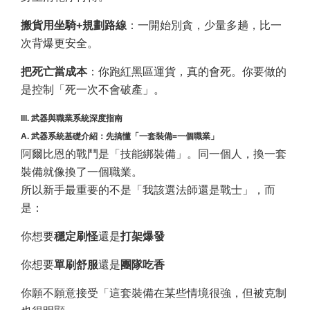
搬貨用坐騎+規劃路線
：一開始別貪，少量多趟，比一
次背爆更安全。
把死亡當成本
：你跑紅黑區運貨，真的會死。你要做的
是控制「死一次不會破產」。
III. 武器與職業系統深度指南
A. 武器系統基礎介紹：先搞懂「一套裝備=一個職業」
阿爾比恩的戰鬥是「技能綁裝備」。同一個人，換一套
裝備就像換了一個職業。
所以新手最重要的不是「我該選法師還是戰士」，而
是：
你想要
穩定刷怪
還是
打架爆發
你想要
單刷舒服
還是
團隊吃香
你願不願意接受「這套裝備在某些情境很強，但被克制