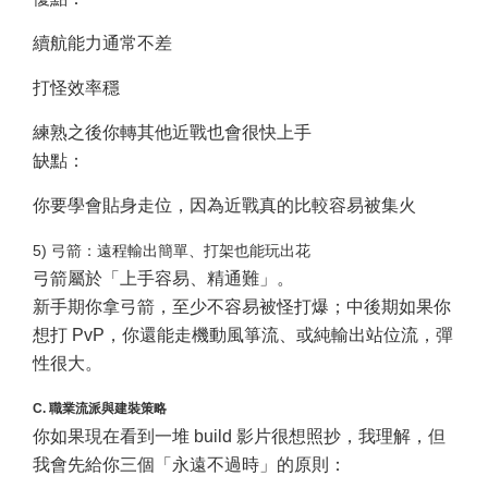
續航能力通常不差
打怪效率穩
練熟之後你轉其他近戰也會很快上手
缺點：
你要學會貼身走位，因為近戰真的比較容易被集火
5) 弓箭：遠程輸出簡單、打架也能玩出花
弓箭屬於「上手容易、精通難」。
新手期你拿弓箭，至少不容易被怪打爆；中後期如果你
想打 PvP，你還能走機動風箏流、或純輸出站位流，彈
性很大。
C. 職業流派與建裝策略
你如果現在看到一堆 build 影片很想照抄，我理解，但
我會先給你三個「永遠不過時」的原則：