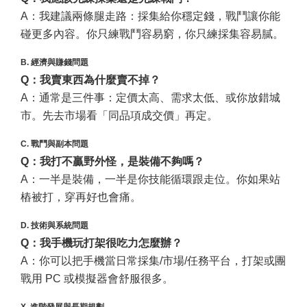
A：我建議兩條腿走路：採集給你穩定錢，戰鬥讓你能
碰更多內容。你只練戰鬥容易窮，你只練採集容易膩。
B. 經濟與賺錢問題
Q：我賣東西為什麼賣不掉？
A：通常是三件事：定價太高、需求太低、或你放錯城
市。先去市場看「同品項成交價」再定。
C. 戰鬥與副本問題
Q：我打不贏野外怪，是裝備不夠嗎？
A：一半是裝備，一半是你技能循環跟走位。你如果站
樁被打，穿再好也會痛。
D. 技術與系統問題
Q：我手機玩打架很吃力怎麼辦？
A：你可以把手機當日常採集/市場/任務平台，打架或團
戰用 PC 或模擬器會舒服很多。