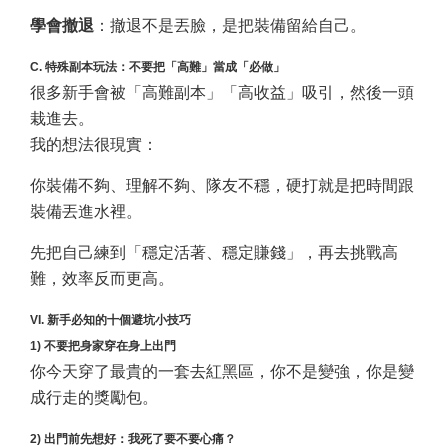
學會撤退
：撤退不是丟臉，是把裝備留給自己。
C. 特殊副本玩法：不要把「高難」當成「必做」
很多新手會被「高難副本」「高收益」吸引，然後一頭
栽進去。
我的想法很現實：
你裝備不夠、理解不夠、隊友不穩，硬打就是把時間跟
裝備丟進水裡。
先把自己練到「穩定活著、穩定賺錢」，再去挑戰高
難，效率反而更高。
VI. 新手必知的十個避坑小技巧
1) 不要把身家穿在身上出門
你今天穿了最貴的一套去紅黑區，你不是變強，你是變
成行走的獎勵包。
2) 出門前先想好：我死了要不要心痛？