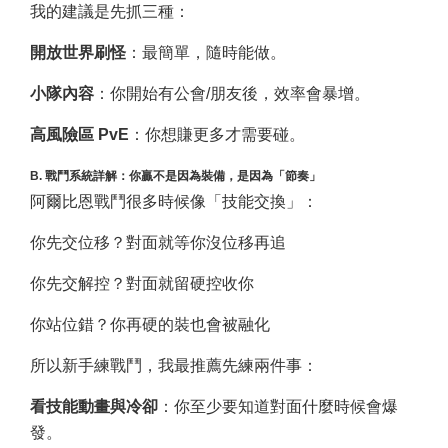
我的建議是先抓三種：
開放世界刷怪
：最簡單，隨時能做。
小隊內容
：你開始有公會/朋友後，效率會暴增。
高風險區 PvE
：你想賺更多才需要碰。
B. 戰鬥系統詳解：你贏不是因為裝備，是因為「節奏」
阿爾比恩戰鬥很多時候像「技能交換」：
你先交位移？對面就等你沒位移再追
你先交解控？對面就留硬控收你
你站位錯？你再硬的裝也會被融化
所以新手練戰鬥，我最推薦先練兩件事：
看技能動畫與冷卻
：你至少要知道對面什麼時候會爆
發。