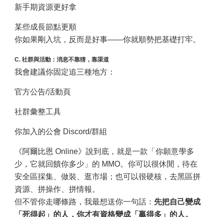
新手期資源更好拿
某些成長節點更順
你如果剛入坑，反而是好事——你就順勢把基礎打牢。
C. 社群與活動：消息不靠猜，靠渠道
我會建議你固定追三種地方：
官方公告/活動頁
社群彙整工具
你加入的公會 Discord/群組
《阿爾比恩 Online》說到底，就是一款「你願意學多
少，它就回饋你多少」的 MMO。你可以很休閒，待在
安全區採集、做裝、逛市場；也可以很硬核，去黑區拼
資源、拼操作、拼情報。
但不管你走哪條路，我最想送你一句話：
先把自己變成
「死得起」的人，你才有資格變成「贏得多」的人。