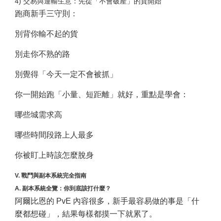
4) 交易與運輸生意：先從「不會破產」的貨開始
跑商新手三守則：
別背你輸不起的貨
別走你不熟的路
別覺得「今天一定不會被抓」
你一開始跑「小量、短距離」就好，重點是學會：
哪些城需求高
哪些時間段路上人最多
你被盯上時該怎麼脫身
V. 戰鬥與副本系統完全指南
A. 副本系統全覽：你到底該打什麼？
阿爾比恩的 PvE 內容很多，新手最容易做的事是「什
麼都想碰」，結果每樣都摸一下就累了。