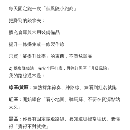
每天固定跑一次「低風險小跑商」
把賺到的錢拿去：
擴充倉庫與常用裝備備品
提升一條採集或一條製作線
只買「能提升效率」的東西，不買炫耀品
2) 採集賺錢法：先安全區打底，再往紅黑區「升級風險」
我的路線通常是：
綠區/黃區
：練熟採集節奏、練路線、練看到紅名就跑
紅區
：開始學會「看小地圖、聽馬蹄、不要在資源點站
太久」
黑區
：你要有固定撤退路線、要知道哪裡常埋伏、要懂
得「覺得不對就撤」