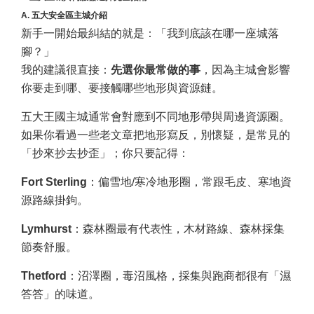
A. 五大安全區主城介紹
新手一開始最糾結的就是：「我到底該在哪一座城落
腳？」
我的建議很直接：
先選你最常做的事
，因為主城會影響
你要走到哪、要接觸哪些地形與資源鏈。
五大王國主城通常會對應到不同地形帶與周邊資源圈。
如果你看過一些老文章把地形寫反，別懷疑，是常見的
「抄來抄去抄歪」；你只要記得：
Fort Sterling
：偏雪地/寒冷地形圈，常跟毛皮、寒地資
源路線掛鉤。
Lymhurst
：森林圈最有代表性，木材路線、森林採集
節奏舒服。
Thetford
：沼澤圈，毒沼風格，採集與跑商都很有「濕
答答」的味道。