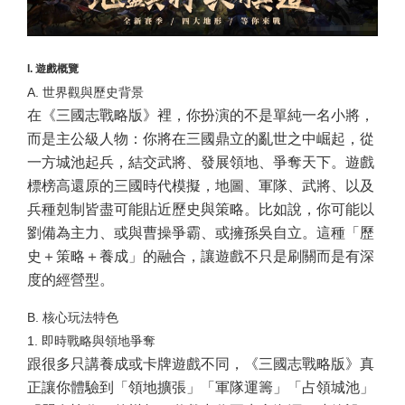
I. 遊戲概覽
A. 世界觀與歷史背景
在《三國志戰略版》裡，你扮演的不是單純一名小將，
而是主公級人物：你將在三國鼎立的亂世之中崛起，從
一方城池起兵，結交武將、發展領地、爭奪天下。遊戲
標榜高還原的三國時代模擬，地圖、軍隊、武將、以及
兵種剋制皆盡可能貼近歷史與策略。比如說，你可能以
劉備為主力、或與曹操爭霸、或擁孫吳自立。這種「歷
史＋策略＋養成」的融合，讓遊戲不只是刷關而是有深
度的經營型。
B. 核心玩法特色
1. 即時戰略與領地爭奪
跟很多只講養成或卡牌遊戲不同，《三國志戰略版》真
正讓你體驗到「領地擴張」「軍隊運籌」「占領城池」