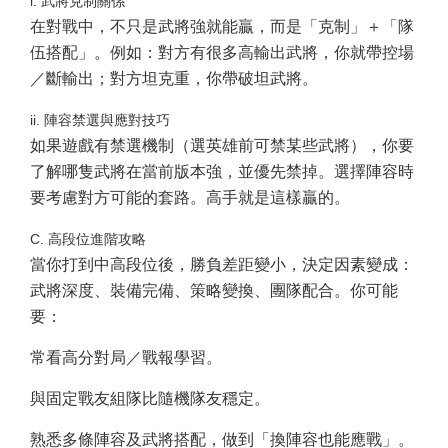
i. 武將克制關係
在對戰中，不只是武將強就能贏，而是「克制」＋「隊
伍搭配」。例如：對方有很多高輸出武將，你就帶控場
／斷輸出；對方坦克重，你帶破坦武將。
ii. 陣容禁選與應對技巧
如果遊戲有禁選機制（選英雄前可禁某些武將），你要
了解哪隻武將在當前版本強，並優先禁掉。選擇陣容時
要考慮對方可能的套路。高手就是這樣贏的。
C. 高段位進階攻略
當你打到中高段位後，勝負差距變小，決定因素變成：
武將深度、裝備完備、策略變換、團隊配合。你可能
要：
常看高分對局／戰報學習。
與固定戰友組隊比隨機隊友穩定。
熟悉多條陣容及武將搭配，做到「換陣容也能應戰」。