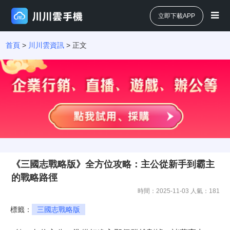
立即下載APP
首頁
>
川川雲資訊
> 正文
《三國志戰略版》全方位攻略：主公從新手到霸主
的戰略路徑
時間：2025-11-03 人氣：
181
標籤：
三國志戰略版