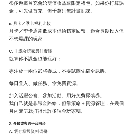
很多遊戲首充會給雙倍收益或限定禮包。如果你打算課
金，可先做首充。但千萬別無計畫亂課。
ii. 月卡／季卡福利比較
月卡／季卡通常低成本但給穩定回報，適合長期投入但
不想爆課的玩家。
C. 非課金玩家最佳實踐
就算你不課金也能玩好：
專注於一兩位武將養成，不要試圖先搞全武將。
每日登入、做任務、拿免費資源。
加入活躍公會、參加活動、用好免費掃蕩券。
我自己就是非課金路線，但靠策略＋資源管理，在幾個
月內隊伍就打得比許多課金玩家穩。
X. 多帳號與跨平台同步
A. 雲存檔與資料備份