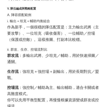
V. 隊伍編成與戰略配置
A. 陣容搭配範例
i. 輸出＋坦克＋輔助均衡組合
作為新手，一個很穩的隊伍配置是：主力輸出武將（主
要攻擊）、一位坦克（吸收傷害）、一位輔助／控場
（保護或控敵）。這樣推圖、打副本比較穩。
ii. 群攻、生存、控場流對比
群攻流
：多輸出武將、少坦克／輔助，用於快速掃圖／
通關。
生存流
：強坦克＋強控場＋副輸出，用於長期對抗／盟
戰。
控場流
：強控制／輔助為主、輸出輔助，適合卡關或者
高難度模式。
你可以先用平衡型配置，再慢慢根據資源變成群攻或控
場流。