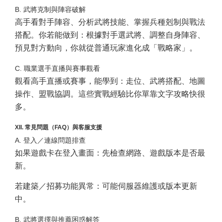
B. 武將克制與陣容破解
高手看對手陣容、分析武將技能、掌握兵種剋制與戰法
搭配。你若能做到：根據對手選武將、調整自身陣容、
預見對方動向，你就從普通玩家進化成「戰略家」。
C. 職業選手直播與賽事觀看
觀看高手直播或賽事，能學到：走位、武將搭配、地圖
操作、盟戰協調。這些實戰經驗比你單靠文字攻略快很
多。
XII. 常見問題（FAQ）與客服支援
A. 登入／連線問題排查
如果遊戲卡在登入畫面：先檢查網路、遊戲版本是否最
新。
若建築／招募功能異常：可能伺服器維護或版本更新
中。
B. 武將選擇與推薦困惑解答