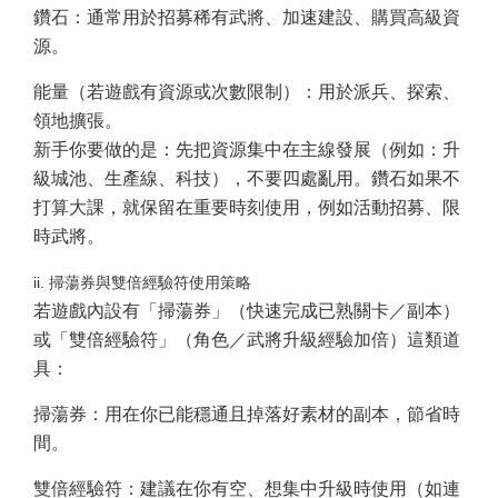
鑽石：通常用於招募稀有武將、加速建設、購買高級資
源。
能量（若遊戲有資源或次數限制）：用於派兵、探索、
領地擴張。
新手你要做的是：先把資源集中在主線發展（例如：升
級城池、生產線、科技），不要四處亂用。鑽石如果不
打算大課，就保留在重要時刻使用，例如活動招募、限
時武將。
ii. 掃蕩券與雙倍經驗符使用策略
若遊戲內設有「掃蕩券」（快速完成已熟關卡／副本）
或「雙倍經驗符」（角色／武將升級經驗加倍）這類道
具：
掃蕩券：用在你已能穩通且掉落好素材的副本，節省時
間。
雙倍經驗符：建議在你有空、想集中升級時使用（如連