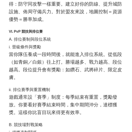
得：防守同攻擊一樣重要。建立好你的防線、提升城防
設施、佈局守備兵力。對於盟友來說，地圖控制＝資源
優勢＝勝率加成。
VI. PvP 競技與排位賽
A. 排位賽制與段位系統
i. 晉級條件與獎勵
當你隊伍養成一段時間後，就能進入排位系統。從低段
（如青銅／白銀）往上打。勝場越多、戰力越高、段位
越高。段位提升會有獎勵：如鑽石、武將碎片、限定皮
膚。
ii. 排位賽季與重置機制
遊戲通常設「賽季」制度：每季結束有重置，獎勵發
放。你要看好賽季結束時間，集中期間沖分，達標獲
獎。這樣你比盲目玩來得更有效率。
B. 競技場對戰策略