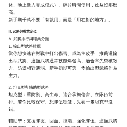
休、晚上進入養成模式）。碎片時間使用，效益沒那麼
高。
新手期千萬不要「有就用」而是「用在對的地方」。
III. 武將與職業定位
A. 武將排行與職業分類
1. 輸出型武將推薦
當你想快速在對戰中打出傷害、成為主攻手，推薦選輸
出型武將。這類武將通常技能爆發高、適合率先突破敵
方、防禦相對薄弱。新手初期可選一隻輸出型武將作為
主力。
2. 坦克型與輔助型武將
坦克型：重防禦、高生命、適合承擔傷害、在隊伍前
排。若你比較保守、想隊伍穩健，先養一隻坦克型沒
錯。
輔助型：支援隊友、回血、控場、強化隊伍。這類武將