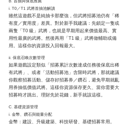
B. 首抽與保底推薦
i. T0／T1 武將首抽池解讀
雖然這遊戲不是純抽卡那麼強，但武將招募池仍有「稀
有度／實用度」差異。對於新手我建議：先鎖定一隻或
兩隻「T0 級」武將，也就是早期用起來價值最高、實
用性最廣的武將。然後再用「T1 級」武將做輔助或備
用。這樣你的資源投入回報最大。
ii. 保底召喚次數管理
如果遊戲設定類似「招募累計次數達成任務後保底出稀
有武將」、或者「活動招募池」含限時武將，那就建議
你觀察招募活動、儲存好招募券／鑽石，避免早期就亂
用券抽低價值武將。這樣你資源保存更久、當你需要大
招募時才跳出。理財先於花錢，新手就該這樣。
C. 基礎資源管理
i. 金幣、鑽石與能量分配
金幣：建設、升級建築、科技研發、基礎招募常用。