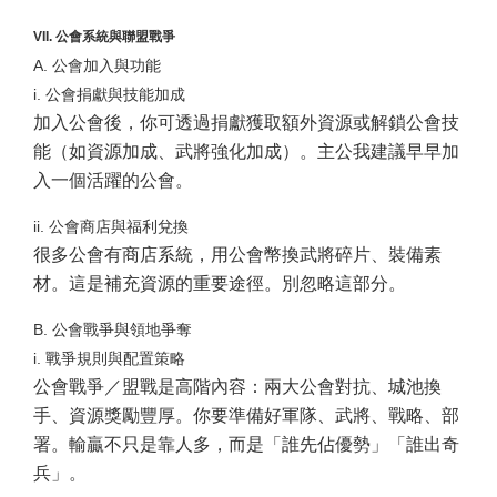
VII. 公會系統與聯盟戰爭
A. 公會加入與功能
i. 公會捐獻與技能加成
加入公會後，你可透過捐獻獲取額外資源或解鎖公會技
能（如資源加成、武將強化加成）。主公我建議早早加
入一個活躍的公會。
ii. 公會商店與福利兌換
很多公會有商店系統，用公會幣換武將碎片、裝備素
材。這是補充資源的重要途徑。別忽略這部分。
B. 公會戰爭與領地爭奪
i. 戰爭規則與配置策略
公會戰爭／盟戰是高階內容：兩大公會對抗、城池換
手、資源獎勵豐厚。你要準備好軍隊、武將、戰略、部
署。輸贏不只是靠人多，而是「誰先佔優勢」「誰出奇
兵」。