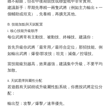
雖不顯眼，但在中後期競技或聯盟戰中非常實用。
建議新手：早期先專精一兩隻武將（例如主力輸出＋一
個輔助或坦克），先養精，再擴充其他。
B. 技能加點與天賦配置
i. 核心技能升級順序
每位武將常有主動技、被動技、終極技。建議你：
首先升級你武將「最常用／最符合定位」那招技能。例
如輸出武將：爆發/群攻技；坦克：減傷／控場技。
當技能級別越高，效果越強，建議集中升級，不要平均
加散。
ii. 天賦選擇與屬性分配
若遊戲有天賦樹或升級屬性點系統，你應按武將定位分
配：
輸出型：攻擊／爆擊／速率優先。