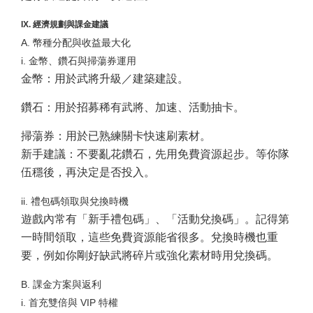
IX. 經濟規劃與課金建議
A. 幣種分配與收益最大化
i. 金幣、鑽石與掃蕩券運用
金幣：用於武將升級／建築建設。
鑽石：用於招募稀有武將、加速、活動抽卡。
掃蕩券：用於已熟練關卡快速刷素材。
新手建議：不要亂花鑽石，先用免費資源起步。等你隊
伍穩後，再決定是否投入。
ii. 禮包碼領取與兌換時機
遊戲內常有「新手禮包碼」、「活動兌換碼」。記得第
一時間領取，這些免費資源能省很多。兌換時機也重
要，例如你剛好缺武將碎片或強化素材時用兌換碼。
B. 課金方案與返利
i. 首充雙倍與 VIP 特權