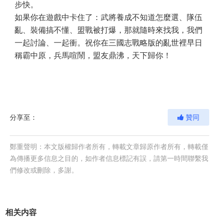
步快。
如果你在遊戲中卡住了：武將養成不知道怎麼選、隊伍
亂、裝備搞不懂、盟戰被打爆，那就隨時來找我，我們
一起討論、一起衝。祝你在三國志戰略版的亂世裡早日
稱霸中原，兵馬喧鬧，盟友鼎沸，天下歸你！
分享至：
贊同
鄭重聲明：本文版權歸作者所有，轉載文章歸原作者所有，轉載僅
為傳播更多信息之目的，如作者信息標記有誤，請第一時間聯繫我
們修改或刪除，多謝。
相关内容