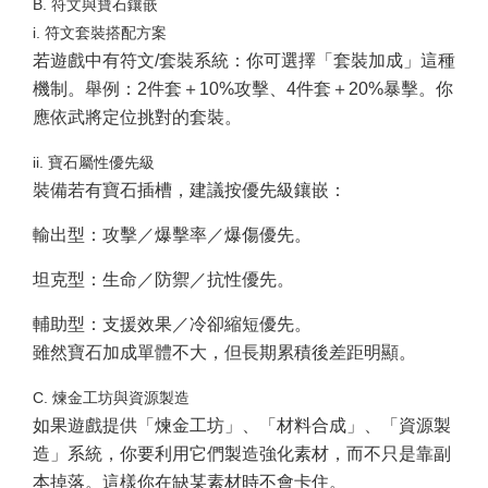
B. 符文與寶石鑲嵌
i. 符文套裝搭配方案
若遊戲中有符文/套裝系統：你可選擇「套裝加成」這種
機制。舉例：2件套＋10%攻擊、4件套＋20%暴擊。你
應依武將定位挑對的套裝。
ii. 寶石屬性優先級
裝備若有寶石插槽，建議按優先級鑲嵌：
輸出型：攻擊／爆擊率／爆傷優先。
坦克型：生命／防禦／抗性優先。
輔助型：支援效果／冷卻縮短優先。
雖然寶石加成單體不大，但長期累積後差距明顯。
C. 煉金工坊與資源製造
如果遊戲提供「煉金工坊」、「材料合成」、「資源製
造」系統，你要利用它們製造強化素材，而不只是靠副
本掉落。這樣你在缺某素材時不會卡住。