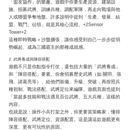
「盟友協作」的樂趣。遊戲中你要生產資源、建築設
施、招募武將、訓練兵種、調配軍隊，再走向戰場與他
人或聯盟爭奪地盤。許多說明中提到「生產、發展、結
盟、戰鬥、佔領」就是其核心流程。+2Sensor
Tower+2
這種即時戰略＋沙盤擴張，讓你感受到自己一步步從弱
勢崛起、成為三國霸主的那種成就感。
2. 武將養成與陣容搭配
遊戲不只是你點指令打仗，還包括大量的「武將養成」
和「陣容搭配」要素。你會招募歷史武將（如 關羽、張
飛、諸葛亮等）、給他們裝備、升級、突破，再按照兵
種剋制、戰法搭配、武將定位來編隊。遊戲頁面也提到
「當超多技能和戰法遇見百位武將、五大兵種」這樣的
內容。
也就是說：操作小兵打架之外，你更要當策略家，懂得
陣容搭配、武將定位、資源配置。這是讓這款遊戲更有
深度、更有可玩性的原因。