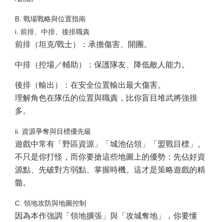
B. 戰場戰略與位置指南
i. 前排、中排、後排職責
前排（坦克/戰士）：承擔傷害、開團。
中排（控場／輔助）：保護隊友、降低敵人能力。
後排（輸出）：在安全位置輸出最大傷害。
理解角色在隊伍的位置與職責，比你盲目堆武將強很
多。
ii. 資源爭奪與目標優先級
遊戲中常有「野區資源」「城池佔領」「盟戰目標」。
不只是你打怪，而你要搶這些地圖上的優勢：先佔好資
源點、先破對方弱點、掌握時機。這才是策略遊戲的精
髓。
C. 領地攻防與地圖控制
因為本作強調「領地擴張」與「攻城奪地」，你要懂