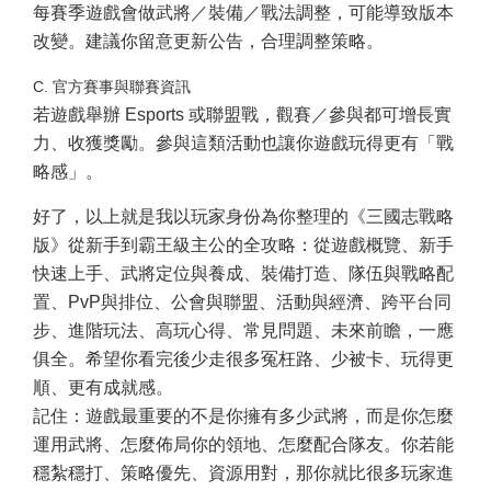
每賽季遊戲會做武將／裝備／戰法調整，可能導致版本
改變。建議你留意更新公告，合理調整策略。
C. 官方賽事與聯賽資訊
若遊戲舉辦 Esports 或聯盟戰，觀賽／參與都可增長實
力、收獲獎勵。參與這類活動也讓你遊戲玩得更有「戰
略感」。
好了，以上就是我以玩家身份為你整理的《三國志戰略
版》從新手到霸王級主公的全攻略：從遊戲概覽、新手
快速上手、武將定位與養成、裝備打造、隊伍與戰略配
置、PvP與排位、公會與聯盟、活動與經濟、跨平台同
步、進階玩法、高玩心得、常見問題、未來前瞻，一應
俱全。希望你看完後少走很多冤枉路、少被卡、玩得更
順、更有成就感。
記住：遊戲最重要的不是你擁有多少武將，而是你怎麼
運用武將、怎麼佈局你的領地、怎麼配合隊友。你若能
穩紮穩打、策略優先、資源用對，那你就比很多玩家進