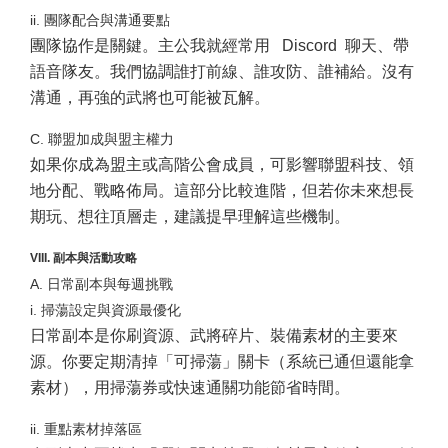
ii. 團隊配合與溝通要點
團隊協作是關鍵。主公我就經常用 Discord 聊天、帶
語音隊友。我們協調誰打前線、誰攻防、誰補給。沒有
溝通，再強的武將也可能被瓦解。
C. 聯盟加成與盟主權力
如果你成為盟主或高階公會成員，可影響聯盟科技、領
地分配、戰略佈局。這部分比較進階，但若你未來想長
期玩、想往頂層走，建議提早理解這些機制。
VIII. 副本與活動攻略
A. 日常副本與每週挑戰
i. 掃蕩設定與資源最優化
日常副本是你刷資源、武將碎片、裝備素材的主要來
源。你要定期清掉「可掃蕩」關卡（系統已通但還能拿
素材），用掃蕩券或快速通關功能節省時間。
ii. 重點素材掉落區