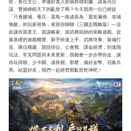
欸，各位主公，準備好進入那個群雄割據、諸葛亮出
謀、曹操睥睨天下的亂世了嗎？今天我用一位已經從
「只會建城、養兵」菜鳥一路成長為「盟友遍佈、攻城
無敵」的玩家視角，來跟你聊聊《三國志戰略版》—這
款讓你當君王、當謀略家、當武將統帥的策略遊戲。從
最基礎的遊戲概覽、新手快速上手、武將培養、裝備打
造、隊伍構建、競技排位、公會戰、課金經濟，到進階
玩法、常見問題與未來更新，我都會一步步帶你走，讓
你玩得順、少卡關、成長穩。那麼，備好金幣、召集兵
馬、結盟好友，我們一起經營那亂世乾坤吧！