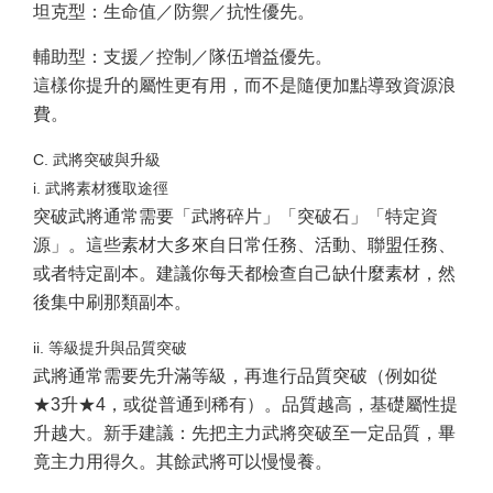
坦克型：生命值／防禦／抗性優先。
輔助型：支援／控制／隊伍增益優先。
這樣你提升的屬性更有用，而不是隨便加點導致資源浪
費。
C. 武將突破與升級
i. 武將素材獲取途徑
突破武將通常需要「武將碎片」「突破石」「特定資
源」。這些素材大多來自日常任務、活動、聯盟任務、
或者特定副本。建議你每天都檢查自己缺什麼素材，然
後集中刷那類副本。
ii. 等級提升與品質突破
武將通常需要先升滿等級，再進行品質突破（例如從
★3升★4，或從普通到稀有）。品質越高，基礎屬性提
升越大。新手建議：先把主力武將突破至一定品質，畢
竟主力用得久。其餘武將可以慢慢養。