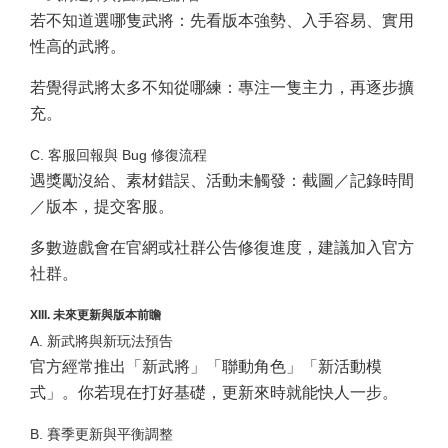
若不知道選哪隻武將：先看版本強勢、入手容易、實用
性高的武將。
若覺得武將太多不知從哪練：專注一隻主力，再逐步擴
充。
C. 客服回報與 Bug 修復流程
遇獎勵沒給、素材錯誤、活動未觸發：截圖／記錄時間
／版本，提交客服。
多數遊戲會在官網或社群公告修復進度，建議加入官方
社群。
XIII. 未來更新與版本前瞻
A. 新武將與新玩法預告
官方經常推出「新武將」「聯動角色」「新活動模
式」。你若現在打好基礎，更新來時就能快人一步。
B. 賽季更新與平衡調整