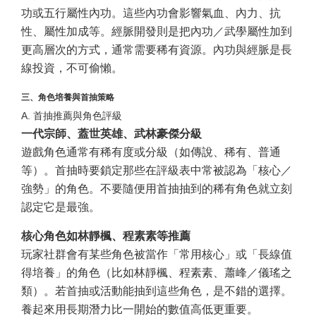
功或五行屬性內功。這些內功會影響氣血、內力、抗
性、屬性加成等。經脈開發則是把內功／武學屬性加到
更高層次的方式，通常需要稀有資源。內功與經脈是長
線投資，不可偷懶。
三、角色培養與首抽策略
A. 首抽推薦與角色評級
一代宗師、蓋世英雄、武林豪傑分級
遊戲角色通常有稀有度或分級（如傳說、稀有、普通
等）。首抽時要鎖定那些在評級表中常被認為「核心／
強勢」的角色。不要隨便用首抽抽到的稀有角色就立刻
認定它是最強。
核心角色如林靜楓、程素素等推薦
玩家社群會有某些角色被當作「常用核心」或「長線值
得培養」的角色（比如林靜楓、程素素、蕭峰／儀瑤之
類）。若首抽或活動能抽到這些角色，是不錯的選擇。
養起來用長期潛力比一開始的數值高低更重要。