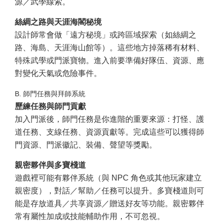
源／武學線索。
絲綢之路與天涯海閣秘境
設計師常會做「遠方秘境」或跨區域探索（如絲綢之
路、海島、天涯海山館等）。這些地方掉落稀有材料、
特殊武學或門派寶物。進入前要準備好隊伍、資源、應
對變化天氣或危險事件。
B. 師門任務與拜師系統
歷練任務與師門貢獻
加入門派後，師門任務是你進階的重要來源：打怪、護
道任務、支線任務、資源貢獻等。完成這些可以獲得師
門資源、門派徽記、裝備、聲望等獎勵。
親密夥伴與多寶棧道
遊戲裡可能有夥伴系統（與 NPC 角色或其他玩家建立
親密度），對話／幫助／任務可以提升。多寶棧道則可
能是存放道具／共享資源／贈送好友等功能。親密夥伴
常有屬性加成或技能輔助作用，不可忽視。