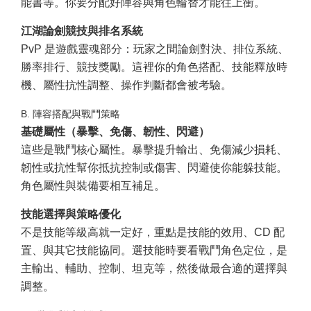
能書等。你要分配好陣容與角色輪替才能往上衝。
江湖論劍競技與排名系統
PvP 是遊戲靈魂部分：玩家之間論劍對決、排位系統、
勝率排行、競技獎勵。這裡你的角色搭配、技能釋放時
機、屬性抗性調整、操作判斷都會被考驗。
B. 陣容搭配與戰鬥策略
基礎屬性（暴擊、免傷、韌性、閃避）
這些是戰鬥核心屬性。暴擊提升輸出、免傷減少損耗、
韌性或抗性幫你抵抗控制或傷害、閃避使你能躲技能。
角色屬性與裝備要相互補足。
技能選擇與策略優化
不是技能等級高就一定好，重點是技能的效用、CD 配
置、與其它技能協同。選技能時要看戰鬥角色定位，是
主輸出、輔助、控制、坦克等，然後做最合適的選擇與
調整。