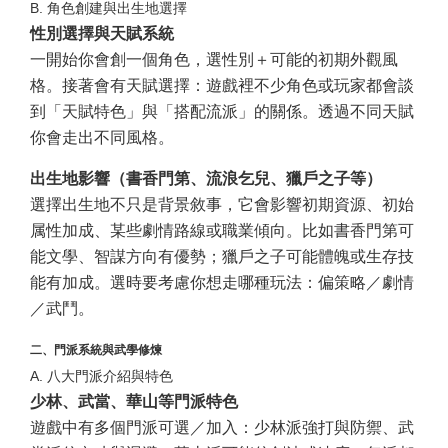
B. 角色創建與出生地選擇
性別選擇與天賦系統
一開始你會創一個角色，選性別＋可能的初期外觀風
格。接著會有天賦選擇：遊戲裡不少角色或玩家都會談
到「天賦特色」與「搭配流派」的關係。透過不同天賦
你會走出不同風格。
出生地影響（書香門第、流浪乞兒、獵戶之子等）
選擇出生地不只是背景敘事，它會影響初期資源、初始
属性加成、某些劇情路線或職業傾向。比如書香門第可
能文學、智謀方向有優勢；獵戶之子可能體魄或生存技
能有加成。選時要考慮你想走哪種玩法：偏策略／劇情
／武鬥。
二、門派系統與武學修煉
A. 八大門派介紹與特色
少林、武當、華山等門派特色
遊戲中有多個門派可選／加入：少林派強打與防禦、武