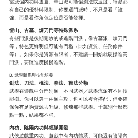
當派偏內功與迴避、華山派可能偏劍法或速度，每派都
有自己的優勢與限制。你要選門派時，不只是看「誰
強」而是看你角色定位是否能發揮。
恆山、古墓、煉刀門等特殊派系
有些門派是後期開放的或進階門派，像古墓派、煉刀門
等，特色更鮮明但可能有門檻（比如資質、任務條件
等）。如果你是資源有限者，不建議一開始就硬撐進高
門派，要隨進度慢慢進階。
B. 武學體系與技能培養
劍法、刀法、棍法、拳法、鞭法分類
武學在遊戲中分門別類，不同武器／武學流派有不同技
能樹。你可以選一兩類主攻，也可以複合搭配，但要確
保你有足夠資源去升級、修煉那些武學。千萬別什麼都
點一點，結果都不強。
內功、陰陽內功與經脈開發
武俠遊戲重內功。遊戲中有內功體系、可能還有陰陽內