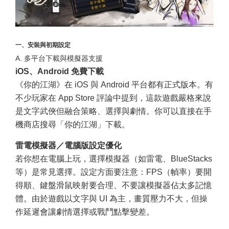
一、安裝與初期設定
A. 多平台下載與模擬器支援
iOS、Android 免費下載
《你的江湖》在 iOS 與 Android 平台都有正式版本。有
不少玩家在 App Store 評論中提到，這款遊戲嚴格來說
是文字武俠但融合策略、選擇與劇情。你可以直接在手
機商店搜尋「你的江湖」下載。
雷電模擬器／電腦版設定優化
若你想在電腦上玩，選擇模擬器（如雷電、BlueStacks
等）是常見選擇。設定方面要注意：FPS（幀率）要開
得順、鍵盤滑鼠映射要合理、不要讓模擬器佔太多記憶
體。由於遊戲以文字與 UI 為主，畫質壓力不大，但操
作延遲會讓劇情選擇或戰鬥點擊變差。