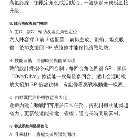
高氪路線：衝限定角色或活動池，一波練起來爽感直接
升級。
III. 陣容搭配與戰鬥機制
A. 主C、副C、輔助及坦克角色定位
六人陣容採 3 前 3 後配置，前排主攻、副輸、坦克吸
傷，後排支援回 HP 或拉條才能保持續戰氣勢。
B. 技能連攜、冷卻時間與能量管理
戰鬥設計採指令式回合制，每回合角色回復 SP，累積
「OverDrive」條後能一次爆發多回合。選出合適時機
放大招加 SP 倍數跳轉，有點像看爽戰棋動畫一樣爽。
C. 自動戰鬥與掛機收益最大化
遊戲內建自動戰鬥可用於日常任務，搭配掛機功能就超
省力；更新後還能省電、省機，適合長時間刷素材。
IV. 養成系統與裝備強化
A. 升星材料、覺醒突破與潛能開啟