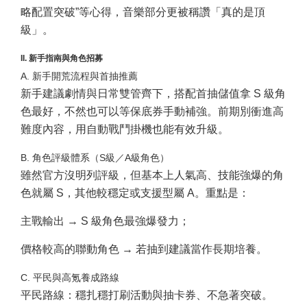
略配置突破”等心得，音樂部分更被稱讚「真的是頂
級」。
II. 新手指南與角色招募
A. 新手開荒流程與首抽推薦
新手建議劇情與日常雙管齊下，搭配首抽儲值拿 S 級角
色最好，不然也可以等保底券手動補強。前期別衝進高
難度內容，用自動戰鬥掛機也能有效升級。
B. 角色評級體系（S級／A級角色）
雖然官方沒明列評級，但基本上人氣高、技能強爆的角
色就屬 S，其他較穩定或支援型屬 A。重點是：
主戰輸出 → S 級角色最強爆發力；
價格較高的聯動角色 → 若抽到建議當作長期培養。
C. 平民與高氪養成路線
平民路線：穩扎穩打刷活動與抽卡券、不急著突破。