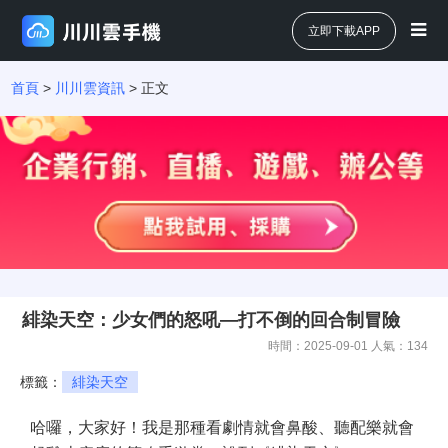
立即下載APP
首頁
>
川川雲資訊
> 正文
緋染天空：少女們的怒吼—打不倒的回合制冒險
時間：2025-09-01 人氣：
134
標籤：
緋染天空
哈囉，大家好！我是那種看劇情就會鼻酸、聽配樂就會