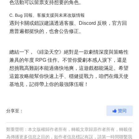
色活動可以留票支持想要的角色。
C. Bug 回報、客服支援與未來改版情報
遇到卡關或錯誤建議透過客服、Discord 反映，官方回
應普遍都挺快的，也會公告修正。
總結一下，《緋染天空》絕對是一款劇情深度與策略性
兼具的年度 RPG 佳作。不管你愛劇本感人淚下，還是
想挑戰高難副本能過痛快地爽，這遊戲都能滿足。希望
這篇攻略能幫你快速上手、穩健提戰力，咱們在熾天使
基地見，記得帶上你的最強隊伍喔！
分享至：
贊同
鄭重聲明：本文版權歸作者所有，轉載文章歸原作者所有，轉載僅
為傳播更多信息之目的，如作者信息標記有誤，請第一時間聯繫我