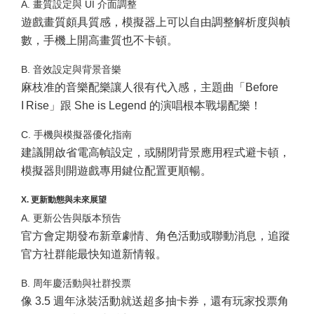
A. 畫質設定與 UI 介面調整
遊戲畫質頗具質感，模擬器上可以自由調整解析度與幀
數，手機上開高畫質也不卡頓。
B. 音效設定與背景音樂
麻枝准的音樂配樂讓人很有代入感，主題曲「Before
I Rise」跟 She is Legend 的演唱根本戰場配樂！
C. 手機與模擬器優化指南
建議開啟省電高幀設定，或關閉背景應用程式避卡頓，
模擬器則開遊戲專用鍵位配置更順暢。
X. 更新動態與未來展望
A. 更新公告與版本預告
官方會定期發布新章劇情、角色活動或聯動消息，追蹤
官方社群能最快知道新情報。
B. 周年慶活動與社群投票
像 3.5 週年泳裝活動就送超多抽卡券，還有玩家投票角