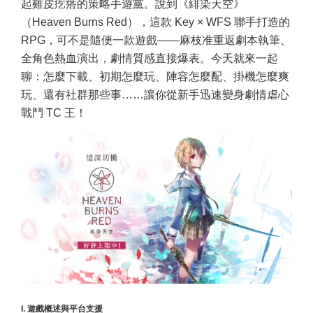
起雞皮疙瘩的策略手遊黨。說到《緋染天空》
（Heaven Burns Red），這款 Key × WFS 聯手打造的
RPG，可不是隨便一款遊戲——麻枝准重返劇本執筆、
全角色熱血演出，劇情質感直接爆表。今天就來一起
聊：怎麼下載、初期怎麼玩、陣容怎麼配、掛機怎麼爽
玩、還有社群那些事……讓你從新手迅速變身劇情虐心
戰鬥 TC 王！
I. 遊戲概述與平台支援