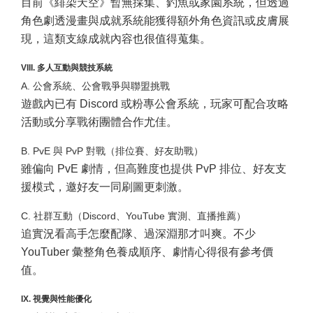
目前《緋染天空》暫無採集、釣魚或家園系統，但透過
角色劇透漫畫與成就系統能獲得額外角色資訊或皮膚展
現，這類支線成就內容也很值得蒐集。
VIII. 多人互動與競技系統
A. 公會系統、公會戰爭與聯盟挑戰
遊戲內已有 Discord 或粉專公會系統，玩家可配合攻略
活動或分享戰術團體合作尤佳。
B. PvE 與 PvP 對戰（排位賽、好友助戰）
雖偏向 PvE 劇情，但高難度也提供 PvP 排位、好友支
援模式，邀好友一同刷圖更刺激。
C. 社群互動（Discord、YouTube 實測、直播推薦）
追實況看高手怎麼配隊、過深淵那才叫爽。不少
YouTuber 彙整角色養成順序、劇情心得很有參考價
值。
IX. 視覺與性能優化