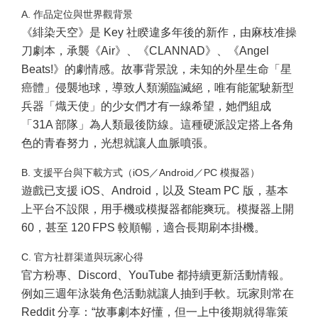
A. 作品定位與世界觀背景
《緋染天空》是 Key 社睽違多年後的新作，由麻枝准操
刀劇本，承襲《Air》、《CLANNAD》、《Angel
Beats!》的劇情感。故事背景說，未知的外星生命「星
癌體」侵襲地球，導致人類瀕臨滅絕，唯有能駕駛新型
兵器「熾天使」的少女們才有一線希望，她們組成
「31A 部隊」為人類最後防線。這種硬派設定搭上各角
色的青春努力，光想就讓人血脈噴張。
B. 支援平台與下載方式（iOS／Android／PC 模擬器）
遊戲已支援 iOS、Android，以及 Steam PC 版，基本
上平台不設限，用手機或模擬器都能爽玩。模擬器上開
60，甚至 120 FPS 較順暢，適合長期刷本掛機。
C. 官方社群渠道與玩家心得
官方粉專、Discord、YouTube 都持續更新活動情報。
例如三週年泳裝角色活動就讓人抽到手軟。
玩家則常在
Reddit 分享：“故事劇本好懂，但一上中後期就得靠策