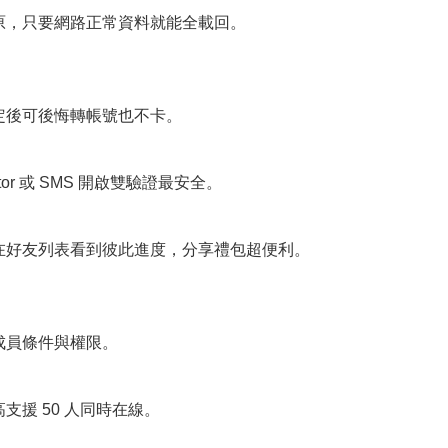
原，只要網路正常資料就能全載回。
e，綁定後可後悔轉帳號也不卡。
ator 或 SMS 開啟雙驗證最安全。
在好友列表看到彼此進度，分享禮包超便利。
成員條件與權限。
援 50 人同時在線。