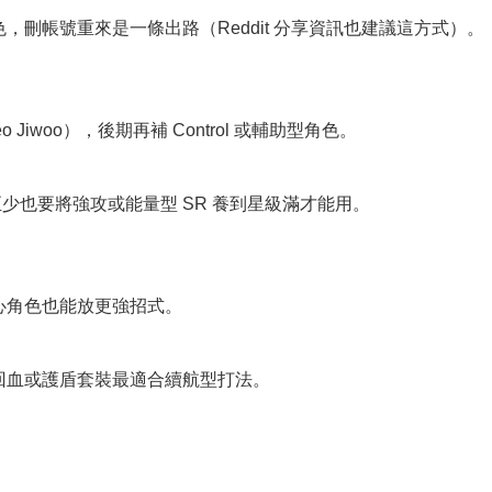
色，刪帳號重來是一條出路（Reddit 分享資訊也建議這方式）。
 Jiwoo），後期再補 Control 或輔助型角色。
那至少也要將強攻或能量型 SR 養到星級滿才能用。
心角色也能放更強招式。
回血或護盾套裝最適合續航型打法。