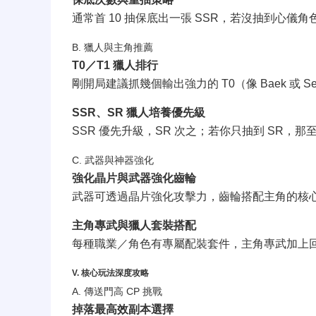
通常首 10 抽保底出一張 SSR，若沒抽到心儀角
B. 獵人與主角推薦
T0／T1 獵人排行
剛開局建議抓幾個輸出強力的 T0（像 Baek 或 Seo
SSR、SR 獵人培養優先級
SSR 優先升級，SR 次之；若你只抽到 SR，
C. 武器與神器強化
強化晶片與武器強化齒輪
武器可透過晶片強化攻擊力，齒輪搭配主角的核
主角專武與獵人套裝搭配
每種職業／角色有專屬配裝套件，主角專武加上
V. 核心玩法深度攻略
A. 傳送門高 CP 挑戰
掉落最高效副本選擇