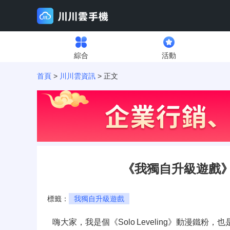
綜合
活動
首頁
>
川川雲資訊
> 正文
《我獨自升級遊戲
標籤：
我獨自升級遊戲
嗨大家，我是個《Solo Leveling》動漫鐵粉，也是