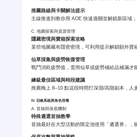
推圖路線與卡關解法提示
主線推進到教你用 AOE 快速過關並解鎖新區
C. 地圖探索與資源管理
隱藏密境與寶箱探索攻略
某些地圖藏有隱密密境，可利用提示解鎖額外寶
仙草採集與疲勞恢復管理
戰鬥消耗疲勞值，需用仙草或疲勞補給品補滿才
練級最佳區域與時段建議
推薦晚上 8–10 點這段時間打深淵/高階副本，
IV. 召喚系統與角色培養
A. 首抽與保底機制
特殊遴選首抽教學
首抽最好在大型活動的限定池使用「遴選券」，能指
保底次數與重抽策略