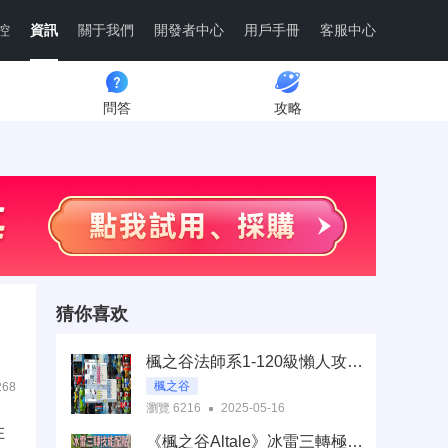
控
資訊
關于我們
開發者中心
用戶手冊
客服中心
問答
攻略
猜你喜欢
楓之谷法師系1-120級懶人攻略：從新手到主教，輕鬆衝等不求人
楓之谷
268
瀏覽 6216
2025-05-16
在
《楓之谷Altale》冰雷三轉極效攻略｜技能軸線與地圖全解析