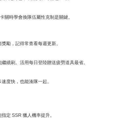
域；卡關時學會換隊伍屬性克制是關鍵。
箱獎勵，記得常查看每週更新。
能繼續刷。活用每日登陸贈送疲勞道具最省。
人多速度快，也能湊隊一起。
定 SSR 獵人機率提升。