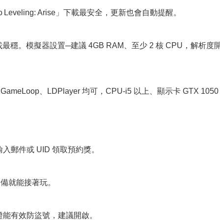
Solo Leveling: Arise」下載最安全，更新也會自動提醒。
最穩。模擬器設置─建議 4GB RAM、至少 2 核 CPU，解析度
oop、LDPlayer 均可，CPU-i5 以上、顯示卡 GTX 1050
輸入郵件或 UID 領取預約獎。
樣換設備就能接著玩。
證能有效防盜號，建議開啟。