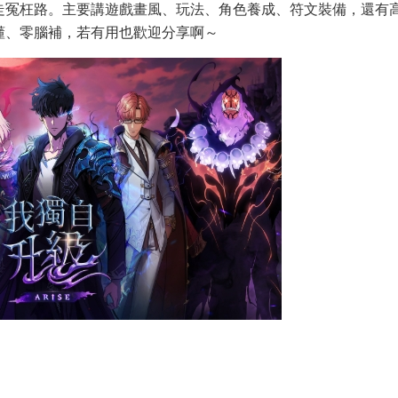
走冤枉路。主要講遊戲畫風、玩法、角色養成、符文裝備，還有
懂、零腦補，若有用也歡迎分享啊～