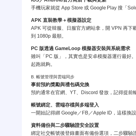
手機玩家就從 App Store 或 Google Play 搜「
APK 直裝教學＋模擬器設定
APK 可從韓服、日服官方網站拿，開 VPN 再下載
到 1080p 最順。
PC 版透過 GameLoop 模擬器安裝與系統需求
雖叫「PC 版」，其實也是安卓模擬器運行最好。GameL
起跑就夠。
B. 帳號管理與雲端同步
事前預約獎勵與禮包碼兌換
預約通常在官網、YT、Discord 發放，記得提前
帳號綁定、雲端存檔與多端登入
一開始記得綁 Google／FB／Apple ID，這
資料備份與二步驟驗證安全設置
綁定社交帳號後登錄畫面有備份選項，二步驟驗