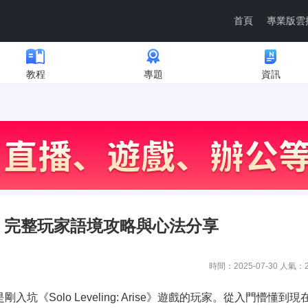
首頁
專業版雲
教程
專題
資訊
》完整玩家語境攻略與心法分享
時間：2025-07-30 人氣：
剛入坑《Solo Leveling: Arise》遊戲的玩家。從入門懵懂到現