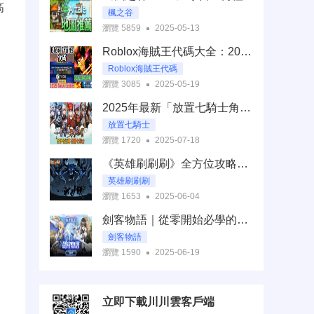
高
楓之谷
瀏覽 5859
2025-05-13
Roblox海賊王代碼大全：2025最完整兌換攻略與遊戲技巧分享
Roblox海賊王代碼
瀏覽 3085
2025-05-19
2025年最新「放置七騎士角色強度」全攻略
放置七騎士
瀏覽 1720
2025-07-18
《英雄刷刷刷》全方位攻略：從新手到高手的進階指南
英雄刷刷刷
瀏覽 1653
2025-06-04
劍客物語｜從零開始必學的攻略：新手入門、角色養成、PVP與技術優化一次搞定
劍客物語
瀏覽 1590
2025-06-19
立即下載川川雲客戶端