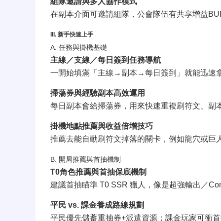
組隊邀請與多人協作模式
在副本介面可邀請組隊，公會隊伍有共享增益BUFF
III. 新手快速上手
A. 任務與掛機基礎
主線／支線／每日簽到任務導航
一開始填滿「主線→副本→每日簽到」就能迅速
掃蕩券與經驗副本高效運用
每日副本會給掃蕩券，用來快速重複刷符文、副
掛機地點推薦與收益倍增技巧
推薦去能自動刷符文掉落的關卡，例如龍穴或巨
B. 開局推薦與首抽機制
T0角色推薦與首抽保底機制
建議首抽瞄準 T0 SSR 獵人，像是超強輸出／Con
平民 vs. 課金養成路線規劃
平民優先儲蓄重抽券+派遣資源；課金玩家可衝