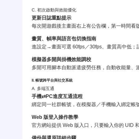
C. 初次啟動與效能優化
更新日誌重點提示
每次開遊戲後主畫面右上有公告欄，第一時間看
畫質、幀率與語言包切換指南
進設定→畫面可選 60fps／30fps、畫質高
模擬器多開與掛機效能調校
多開可用腳本自動派遣疲勞任務，自動收能量、派
II. 帳號跨平台與社交系統
A. 多端互通
手機⇄PC進度互通流程
綁定同一社群帳號，在模擬器／手機輸入綁定帳
Web 版登入操作教學
官方網站提供 Web 版入口，只要輸入你的 UI
備份與還原詳細步驟