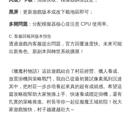
黑屏
：更新遊戲版本或改下載地區即可；
多開問題
：分配模擬器核心並注意 CPU 使用率。
C. 客服回報與版本預告
透過遊戲內客服提出問題，官方回覆速度快。未來可能
出新角色、新副本與轉世系統擴展！
《獵魔村物語》這款遊戲結合了村莊經營、獵人養成、
放置掛機與策略戰鬥，我自己從最初嘗試像素風到沉迷
其中，把村莊一步步培養起來真的超有成就感。希望這
篇攻略能幫助大家無痛上手、快速養成穩定掛機，還有
扎實的策略推進。村長等你一起征服魔王城前院！祝大
家遊戲愉快，村子越建越壯大～