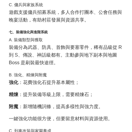
C. 傭兵與家族系統
遊戲支援傭兵招募系統，多人合作打團本、公會任務與
晚宴活動，有助村莊發展與資源共享。
七、裝備強化與進階系統
A. 裝備類型與獲取
裝備分為武器、防具、首飾與要塞零件，稀有品級從 R
到 S、傳說、神話級都有。主動參與地下副本與地圖
Boss 是刷裝最快途徑。
B. 強化、精煉與附魔
強化
：花費強化石提升基本屬性；
精煉
：提升裝備等級上限，需要精煉石；
附魔
：新增隨機詞條，提高多樣性與強力度。
一鍵強化功能很方便，但要留意材料與資源使用。
C. 列車改裝與家園養成