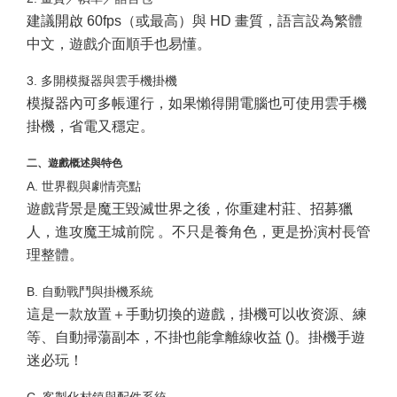
建議開啟 60fps（或最高）與 HD 畫質，語言設為繁體
中文，遊戲介面順手也易懂。
3. 多開模擬器與雲手機掛機
模擬器內可多帳運行，如果懶得開電腦也可使用雲手機
掛機，省電又穩定。
二、遊戲概述與特色
A. 世界觀與劇情亮點
遊戲背景是魔王毀滅世界之後，你重建村莊、招募獵
人，進攻魔王城前院 。不只是養角色，更是扮演村長管
理整體。
B. 自動戰鬥與掛機系統
這是一款放置＋手動切換的遊戲，掛機可以收资源、練
等、自動掃蕩副本，不掛也能拿離線收益 ()。掛機手遊
迷必玩！
C. 客製化村鎮與配件系統