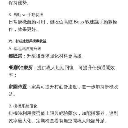
保持優勢。
3. 自動 vs 手動切換
日常掛機自動可用，但段位高或 Boss 戰建議手動微操
作，效果更好。
六、村莊建設與掛機收益
A. 基地與設施升級
鐵匠鋪
：升級後要求強化材料更高級；
餐廳/治療所
：提供獵人短期回復，可提升任務通關效
率；
家園佈置
：家具可提升村莊舒適度，進一步加持掛機收
益。
B. 掛機系統優化
掛機時利用疲勞值上限與經驗藥水，加配掃蕩券，達到
效率最大化。定期檢查看有無空閒獵人能額外派。