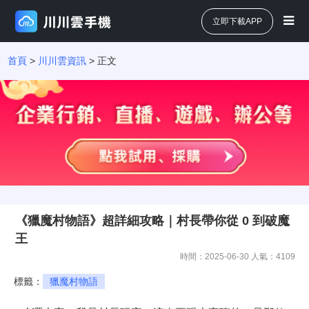
立即下載APP
首頁
>
川川雲資訊
> 正文
《獵魔村物語》超詳細攻略｜村長帶你從 0 到破魔
王
時間：2025-06-30 人氣：
4109
標籤：
獵魔村物語