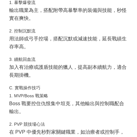
1. 暴擊爆發流
輸出職業為主，搭配附帶高暴擊率的裝備與技能，秒怪
實在爽快。
2. 控制沉默流
用法師或弓手控場，搭配沉默或減速技能，延長戰績生
存率高。
3. 續航回血流
加入有治療或護盾技能的獵人，提高副本續航力，適合
長期掛機。
C. 實戰操作技巧
1. MVP/Boss 戰策略
Boss 戰要控住仇恨集中坦克，其他輸出與控制職配合
輸出。
2. PVP 競技場心法
在 PVP 中優先秒對家關鍵職業，如治療者或控制手，