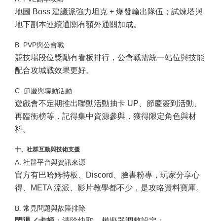
地圖 Boss 建議派強力坦克 + 爆發輸出隊伍；試煉塔與
地下副本連續通關有額外通關加成。
B. PVP與公會戰
競技場段位獎勵有看板排行，公會戰需統一站位與技能
配合攻城戰效果更好。
C. 節慶與聯動活動
遊戲會不定期推出聯動活動抽卡 UP、節慶簽到活動、
再臨衝榜等，記得集中資源參與，獲得限定角色與材
料。
十、社群互動與技術支援
A. 社群平台與資訊來源
官方有巴哈姆特板、Discord、臉書粉專，玩家分享心
得、META 流派、影片教學都不少，是攻略資料寶庫。
B. 常見問題與故障排除
閃退／卡頓
：清除快取、模擬器調整設定；