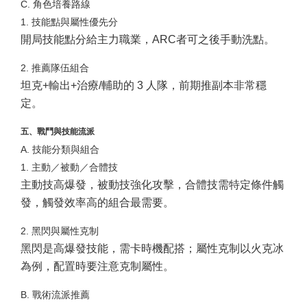
C. 角色培養路線
1. 技能點與屬性優先分
開局技能點分給主力職業，ARC者可之後手動洗點。
2. 推薦隊伍組合
坦克+輸出+治療/輔助的 3 人隊，前期推副本非常穩
定。
五、戰鬥與技能流派
A. 技能分類與組合
1. 主動／被動／合體技
主動技高爆發，被動技強化攻擊，合體技需特定條件觸
發，觸發效率高的組合最需要。
2. 黑閃與屬性克制
黑閃是高爆發技能，需卡時機配搭；屬性克制以火克冰
為例，配置時要注意克制屬性。
B. 戰術流派推薦