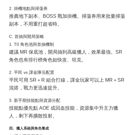
2. 掛機地點與掃蕩券
推薦地下副本、BOSS 戰加掛機。掃蕩券用來批量掃蕩
副本，不用重打超省時。
C. 首抽與開局策略
1. T0 角色池與首抽機制
建議 MR 保底池，開局抽到高級獵人，效果最強。SR
角色也有排行榜角色如快攻、坦克。
2. 平民 vs 課金隊伍配置
平民可用 SR＋R 組合打線，課金玩家可以上 MR＋SR
混搭，戰力更迅速提升。
3. 新手期技能點與資源分配
技能點優先點 AOE 或回血技能，資源集中升主力獵
人，剩下再擴散投射。
四、獵人系統與角色養成