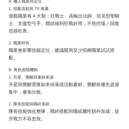
A. 獵人職業與定位
1. 招募流程與 T0 推薦
遊戲職業有 4 大類：狂戰士、高輸出法師、坦克型聖騎
士、支援型弓手。開頭抽到狂戰好用，不然控場／回復
也很吃香。
2. 職業特色
職業會影響技能定位，建議開局至少招兩職業試試搭
配。
B. 角色進階機制
1. 升星、覺醒與素材來源
升星與覺醒需要副本掉落或活動素材。覺醒前優先資源
集中，避免分散。
2. 隊長技能與羈絆系統
隊長技能強化整隊，羈絆搭配同職或屬性額外加成，提
升戰力不容忽視。