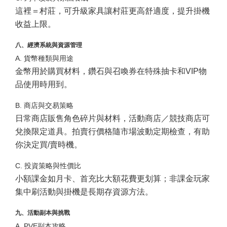
這裡＝村莊，可升級家具讓村莊更高舒適度，提升掛機
收益上限。
八、經濟系統與資源管理
A. 貨幣種類與用途
金幣用於購買材料，鑽石與召喚券在特殊抽卡和VIP物
品使用時用到。
B. 商店與交易策略
日常商店販售角色碎片與材料，活動商店／競技商店可
兌換限定道具。拍賣行價格隨市場波動定期檢查，有助
你決定買/賣時機。
C. 投資策略與性價比
小額課金如月卡、首充比大額花費更划算；非課金玩家
集中刷活動與掛機是長期存資源方法。
九、活動副本與挑戰
A. PVE副本攻略