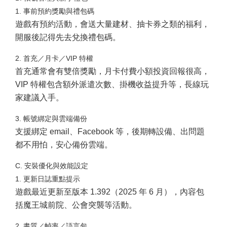
1. 事前預約獎勵與禮包碼
遊戲有預約活動，會送大量建材、抽卡券之類的福利，
開服後記得先去兌換禮包碼。
2. 首充／月卡／VIP 特權
首充通常會有雙倍獎勵，月卡付費小額投資回報很高，
VIP 特權包含額外派遣次數、掛機收益提升等，長線玩
家建議入手。
3. 帳號綁定與雲端備份
支援綁定 email、Facebook 等，後期轉設備、出問題
都不用怕，安心備份雲端。
C. 安裝優化與效能設定
1. 更新日誌重點提示
遊戲最近更新至版本 1.392（2025 年 6 月），內容包
括魔王城前院、公會突襲等活動。
2. 畫質／幀率／語言包