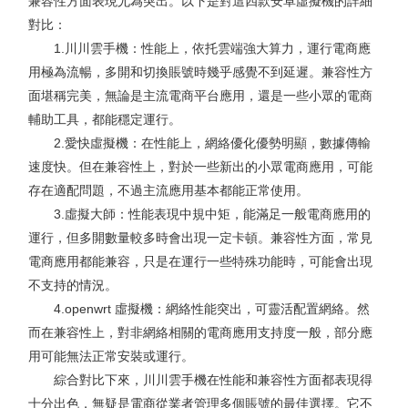
兼容性方面表現尤為突出。以下是對這四款安卓虛擬機的詳細
對比：
1.川川雲手機：性能上，依托雲端強大算力，運行電商應
用極為流暢，多開和切換賬號時幾乎感覺不到延遲。兼容性方
面堪稱完美，無論是主流電商平台應用，還是一些小眾的電商
輔助工具，都能穩定運行。
2.愛快虛擬機：在性能上，網絡優化優勢明顯，數據傳輸
速度快。但在兼容性上，對於一些新出的小眾電商應用，可能
存在適配問題，不過主流應用基本都能正常使用。
3.虛擬大師：性能表現中規中矩，能滿足一般電商應用的
運行，但多開數量較多時會出現一定卡頓。兼容性方面，常見
電商應用都能兼容，只是在運行一些特殊功能時，可能會出現
不支持的情況。
4.openwrt 虛擬機：網絡性能突出，可靈活配置網絡。然
而在兼容性上，對非網絡相關的電商應用支持度一般，部分應
用可能無法正常安裝或運行。
綜合對比下來，川川雲手機在性能和兼容性方面都表現得
十分出色，無疑是電商從業者管理多個賬號的最佳選擇。它不