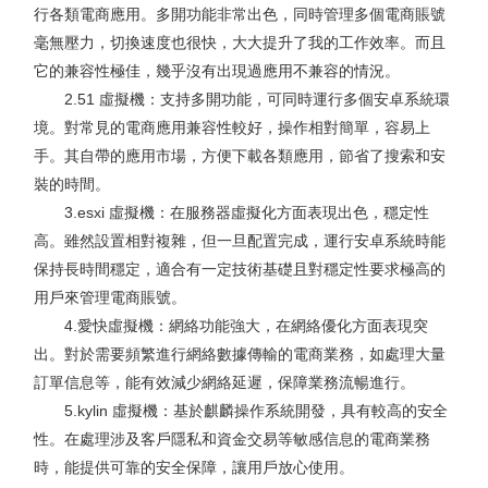
行各類電商應用。多開功能非常出色，同時管理多個電商賬號
毫無壓力，切換速度也很快，大大提升了我的工作效率。而且
它的兼容性極佳，幾乎沒有出現過應用不兼容的情況。
2.51 虛擬機：支持多開功能，可同時運行多個安卓系統環
境。對常見的電商應用兼容性較好，操作相對簡單，容易上
手。其自帶的應用市場，方便下載各類應用，節省了搜索和安
裝的時間。
3.esxi 虛擬機：在服務器虛擬化方面表現出色，穩定性
高。雖然設置相對複雜，但一旦配置完成，運行安卓系統時能
保持長時間穩定，適合有一定技術基礎且對穩定性要求極高的
用戶來管理電商賬號。
4.愛快虛擬機：網絡功能強大，在網絡優化方面表現突
出。對於需要頻繁進行網絡數據傳輸的電商業務，如處理大量
訂單信息等，能有效減少網絡延遲，保障業務流暢進行。
5.kylin 虛擬機：基於麒麟操作系統開發，具有較高的安全
性。在處理涉及客戶隱私和資金交易等敏感信息的電商業務
時，能提供可靠的安全保障，讓用戶放心使用。