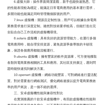
6.虛擬大師：操作界面簡潔直觀，新手也能快速熟悉。它
的性能表現較為穩定，能滿足日常電商應用的基本運行需求，
多開功能也能滿足同時管理幾個賬號的用戶。
7.linux 虛擬機：開源且定制性強，用戶可以根據自身電商
業務需求進行深度定制。雖然對技術要求較高，但能打造出完
全貼合自己工作流程的虛擬機環境。
8.solaris 虛擬機：具有良好的資源管理能力，在運行多個
電商應用時，能合理安排資源，避免資源爭搶導致的卡頓現
象，保證各個應用都能流暢運行。
9.ubuntu 虛擬機：擁有豐富的軟件資源庫，可方便地獲取
各類與電商業務相關的工具和應用。其社區支持廣泛，遇到問
題時能快速找到解決方案。
10.openwrt 虛擬機：網絡功能豐富，可對網絡進行靈活配
置。對於需要進行網絡測試、優化網絡連接以提升電商業務效
率的用戶來說，是一個不錯的選擇。
三、安卓虛擬機性能與兼容性對比
在實測推薦的十款安卓虛擬機中，有四款虛擬機在性能和