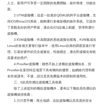
人士。新用戶可享受一定期限的免費體驗，操作簡便，功能全
面。
2.UTM虛擬機：這是一款基於QEMU的跨平台虛擬機，支
持iOS和macOS系統，能夠運行多種架構的操作系統。它提供
了美觀友好的用戶界面，適合在iOS設備上創建、管理和運行
虛擬機。
3.KVM虛擬機：作為開源的系統虛擬化模塊，KVM集成在
Linux的各個主要發行版本中，使用Linux自身的調度器進行管
理。它基於硬件的完全虛擬化，性能穩定，適合對虛擬化有較
高要求的用戶。
4.Proxifier虛擬機：雖然不如上述幾款虛擬機知名，但
Proxifier在某些特定場景下具有獨特的優勢，如網絡代理和匿
名性保護等。不過，請注意其免費版本的限制和適用性。
三、5款高性價比虛擬機工具推薦
除了上述提到的幾款虛擬機外，還有以下幾款高性價比的
虛擬機值得推薦：
1.川川雲手機：再次強調，這款虛擬機以其高度的安全