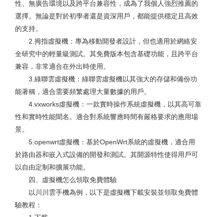
性、無廣告環境以及跨平台兼容性，成為了我個人強烈推薦的
選擇。無論是對於初學者還是資深用戶，都能提供穩定且高效
的支持。
2.拇指虛擬機：專為移動開發者設計，但也適用於網絡安
全研究中的輕量級測試。其免費版本包含基礎功能，且跨平台
兼容，非常適合在外出時使用。
3.綠聯雲虛擬機：綠聯雲虛擬機以其強大的存儲和備份功
能著稱，適合需要頻繁處理大量數據的用戶。
4.vxworks虛擬機：一款實時操作系統虛擬機，以其高可靠
性和實時性能聞名。適合對系統響應時間有嚴格要求的應用場
景。
5.openwrt虛擬機：基於OpenWrt系統的虛擬機，適合用
於路由器和嵌入式設備的開發和測試。其開源特性使得用戶可
以自由定制和擴展功能。
四、虛擬機怎么領取免費體驗
以川川雲手機為例，以下是虛擬機下載安裝並領取免費體
驗教程：