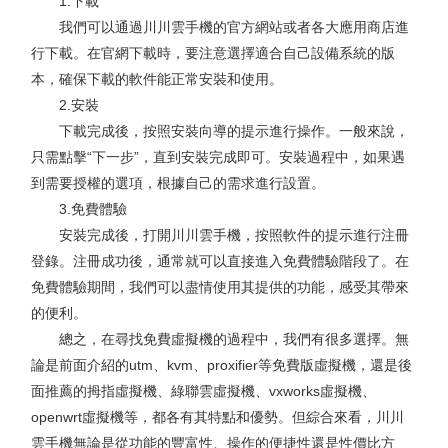
1.下載
我們可以通過川川雲手機的官方網站或者各大應用商店進
行下載。在官網下載時，要注意選擇適合自己設備系統的版
本，確保下載的軟件能正常安裝和使用。
2.安裝
下載完成後，按照安裝向導的提示進行操作。一般來說，
只需點擊“下一步”，直到安裝完成即可。安裝過程中，如果遇
到需要授權的選項，根據自己的需求進行設置。
3.免費體驗
安裝完成後，打開川川雲手機，按照軟件的提示進行注冊
登錄。注冊成功後，通常就可以直接進入免費體驗階段了。在
免費體驗期間，我們可以盡情使用其提供的功能，感受其帶來
的便利。
總之，在尋找免費虛擬機的過程中，我們有很多選擇。無
論是前面介紹的utm、kvm、proxifier等免費版虛擬機，還是後
面推薦的拇指虛擬機、綠聯雲虛擬機、vxworks虛擬機、
openwrt虛擬機等，都各有其特點和優勢。但綜合來看，川川
雲手機無論是從功能的豐富性、操作的便捷性還是性價比方