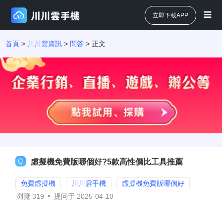
立即下載APP
首頁
>
川川雲資訊
>
問答
> 正文
虛擬機免費版哪個好?5款高性價比工具推薦
免費虛擬機
川川雲手機
虛擬機免費版哪個好
浏覽
319
提问于 2025-04-10