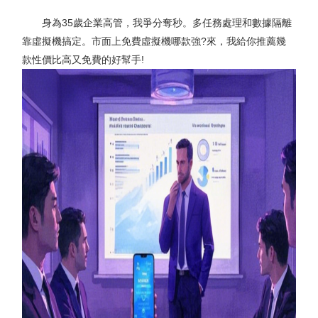
身為35歲企業高管，我爭分奪秒。多任務處理和數據隔離
靠虛擬機搞定。市面上免費虛擬機哪款強?來，我給你推薦幾
款性價比高又免費的好幫手!