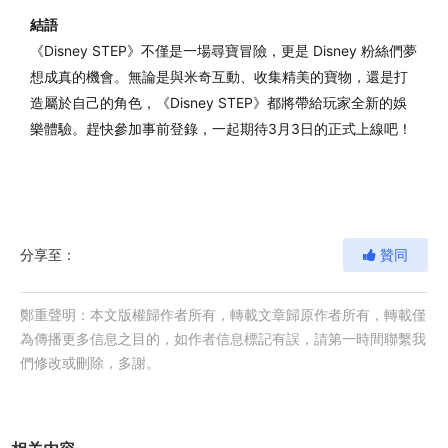
結語
《Disney STEP》不僅是一場尋寶冒險，更是 Disney 粉絲們夢
想成真的機會。無論是與米奇互動、收集精美的寶物，還是打
造屬於自己的角色，《Disney STEP》都將帶給玩家全新的娛
樂體驗。趕快參加事前登錄，一起期待3月3日的正式上線吧！
分享至：
贊同
鄭重聲明：本文版權歸作者所有，轉載文章歸原作者所有，轉載僅
為傳播更多信息之目的，如作者信息標記有誤，請第一時間聯繫我
們修改或刪除，多謝。