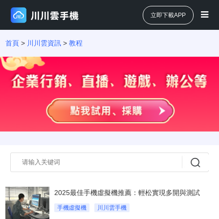
立即下載APP
首頁
>
川川雲資訊
>
教程
2025最佳手機虛擬機推薦：輕松實現多開與測試
手機虛擬機
川川雲手機