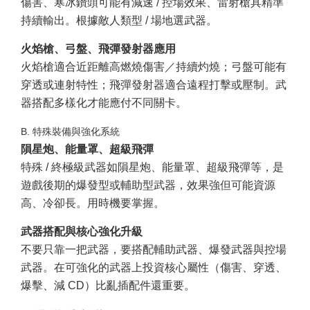
傷害、寒冰鑽頭可能有減速 / 控場效果、雷射槍具精準
持續輸出。根據敵人類型 / 場地選武器。
火焰槍、弓盤、飛彈發射器應用
火焰槍適合近距離高燃燒傷害／持續灼燒；弓盤可能有
穿透或連射特性；飛彈發射器適合遠程打擊或壓制。武
器搭配多樣化才能應付不同關卡。
B. 特殊裝備與強化系統
隕星炮、能量罩、超級飛彈
特殊 / 終極級武器如隕星炮、能量罩、超級飛彈等，是
遊戲後期的爆發型或輔助型武器，效果強但可能資源
高、冷卻長。用時機要掌握。
武器搭配與核心強化升級
不要只靠一把武器，要搭配輔助武器、爆發武器與控場
武器。在可強化的武器上投資核心屬性（傷害、穿透、
爆擊、減 CD）比亂插配件還重要。