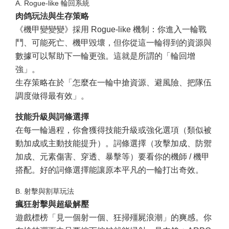
A. Rogue-like 輪回系統
肉鸽玩法與生存策略
《機甲變變變》採用 Rogue-like 機制：你進入一輪戰
鬥、可能死亡、機甲毀壞，但你從這一輪得到的資源與
數據可以幫助下一輪更強。這就是所謂的「輪回增
強」。
生存策略在於「怎麼在一輪中搶資源、避風險、把隊伍
調度做得最有效」。
技能升級與詞條選擇
在每一輪過程，你會獲得技能升級或強化選項（類似被
動加成或主動技能提升）。詞條選擇（攻擊加成、防禦
加成、元素傷害、穿透、暴擊等）要看你的機師 / 機甲
搭配。好的詞條選擇能讓原本平凡的一輪打出奇效。
B. 射擊與割草玩法
瘋狂射擊與超級解壓
遊戲標榜「見一個射一個、狂掃殭屍浪潮」的爽感。你