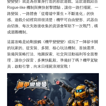
變變變》就是為你量身打造的那款遊戲。這款遊戲結合
Rogue-like 機制與爽快射擊體驗，讓你一路打殭屍、一
路變裝，一路體會「從廢墟中重生＋不斷進化」的快
感。遊戲介紹裡寫得很清楚：機甲可自由變形、武器自
由切換、每次失敗後收集的資源會幫助下一次戰鬥，構
成迴圈機制。
這篇攻略是給剛接觸《機甲變變變》或玩了一陣卻卡關
的玩家的。從安裝、多開、核心玩法機制、首抽選擇、
裝備與策略打法、地圖探索、社交與活動福利等全面整
理，讓你少踩雷，多爽快亂殺。準備好了嗎？機甲駕駛
員，啟動引擎，向末日殭屍浪潮宣戰！