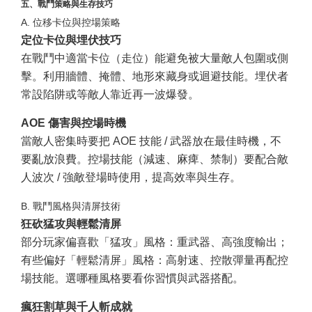
五、戰鬥策略與生存技巧
A. 位移卡位與控場策略
定位卡位與埋伏技巧
在戰鬥中適當卡位（走位）能避免被大量敵人包圍或側
擊。利用牆體、掩體、地形來藏身或迴避技能。埋伏者
常設陷阱或等敵人靠近再一波爆發。
AOE 傷害與控場時機
當敵人密集時要把 AOE 技能 / 武器放在最佳時機，不
要亂放浪費。控場技能（減速、麻痺、禁制）要配合敵
人波次 / 強敵登場時使用，提高效率與生存。
B. 戰鬥風格與清屏技術
狂砍猛攻與輕鬆清屏
部分玩家偏喜歡「猛攻」風格：重武器、高強度輸出；
有些偏好「輕鬆清屏」風格：高射速、控散彈量再配控
場技能。選哪種風格要看你習慣與武器搭配。
瘋狂割草與千人斬成就