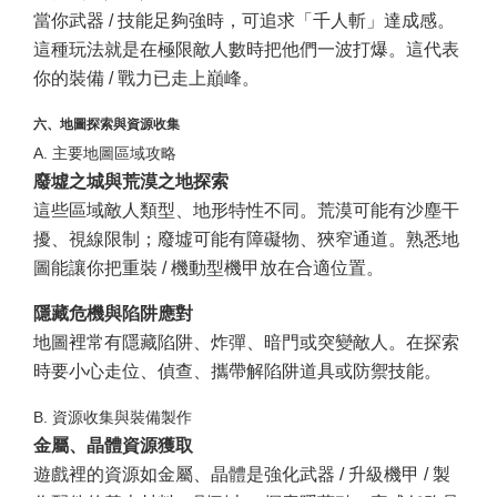
當你武器 / 技能足夠強時，可追求「千人斬」達成感。
這種玩法就是在極限敵人數時把他們一波打爆。這代表
你的裝備 / 戰力已走上巔峰。
六、地圖探索與資源收集
A. 主要地圖區域攻略
廢墟之城與荒漠之地探索
這些區域敵人類型、地形特性不同。荒漠可能有沙塵干
擾、視線限制；廢墟可能有障礙物、狹窄通道。熟悉地
圖能讓你把重裝 / 機動型機甲放在合適位置。
隱藏危機與陷阱應對
地圖裡常有隱藏陷阱、炸彈、暗門或突變敵人。在探索
時要小心走位、偵查、攜帶解陷阱道具或防禦技能。
B. 資源收集與裝備製作
金屬、晶體資源獲取
遊戲裡的資源如金屬、晶體是強化武器 / 升級機甲 / 製