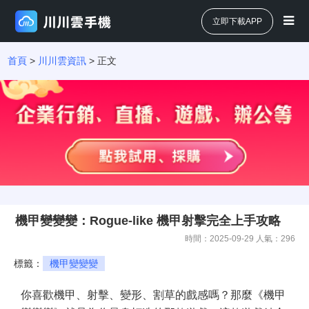
立即下載APP
首頁
>
川川雲資訊
> 正文
機甲變變變：Rogue-like 機甲射擊完全上手攻略
時間：2025-09-29 人氣：
296
標籤：
機甲變變變
你喜歡機甲、射擊、變形、割草的戲感嗎？那麼《機甲