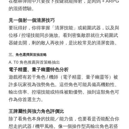
在槍林彈雨中只要按下按鍵就能掃射，是肉鸽 + ARPG
的混搭體驗。
見一個射一個清屏技巧
要玩得好，你得掌握「清屏技能」或範圍武器，以及與
位移 / 控場技能同步施放。看到密集敵群就往大範圍武
器鍵去開，剩的敵人再收掉，是比較常見的清屏套路。
三、角色選擇與首抽攻略
A. T0 角色推薦與首策略抽出
電子精靈、量子幽靈特色分析
遊戲裡有若干角色 / 機師（電子精靈、量子幽靈等）被
許多玩家視為強勢角色。這些角色可能具備高機動性、
輸出倍率、控場技能或特殊被動優勢。抽到這類角色可
作為你首選主力。
王牌屬性與強力角色評價比
除了看角色本身的技能／能力值，也要看是否能配合你
想走的武器 / 機甲風格。像一個操作型高輸出角色若搭