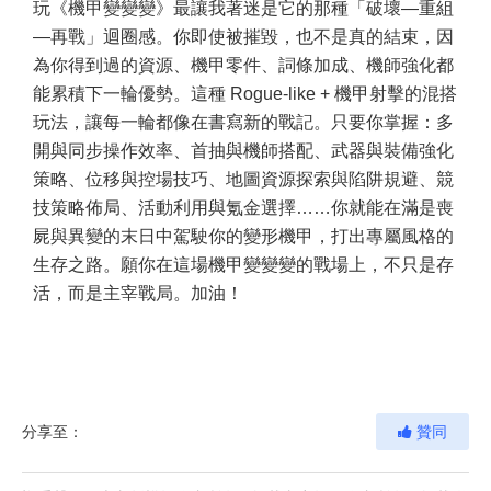
玩《機甲變變變》最讓我著迷是它的那種「破壞—重組
—再戰」迴圈感。你即使被摧毀，也不是真的結束，因
為你得到過的資源、機甲零件、詞條加成、機師強化都
能累積下一輪優勢。這種 Rogue-like + 機甲射擊的混搭
玩法，讓每一輪都像在書寫新的戰記。只要你掌握：多
開與同步操作效率、首抽與機師搭配、武器與裝備強化
策略、位移與控場技巧、地圖資源探索與陷阱規避、競
技策略佈局、活動利用與氪金選擇……你就能在滿是喪
屍與異變的末日中駕駛你的變形機甲，打出專屬風格的
生存之路。願你在這場機甲變變變的戰場上，不只是存
活，而是主宰戰局。加油！
分享至：
贊同