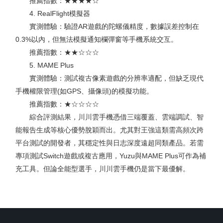
推薦指數：★★★★☆
4. RealFlight模擬器
實測體驗：驗證AR遊戲的陀螺儀精度，數據誤差控制在
0.3%以內，但無法模擬通知欄彈窗等手機系統交互。
推薦指數：★★☆☆☆
5. MAME Plus
實測體驗：測試複古像素遊戲的分辨率適配，但缺乏現代
手機權限管理(如GPS、攝像頭)的模擬功能。
推薦指數：★☆☆☆☆
綜合評測結果，川川雲手機憑借三端覆蓋、雲端調試、智
能報告生成等核心優勢脫穎而出。尤其對王強這類需高頻次跨
平台測試的開發者，其穩定性與日志深度遠超同類產品。若需
專項測試Switch遊戲或複古應用，Yuzu與MAME Plus可作為補
充工具。但論全能型選手，川川雲手機仍是當下最優解。