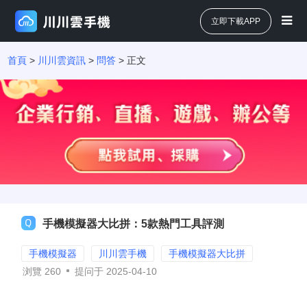
立即下載APP
首頁
>
川川雲資訊
>
問答
> 正文
手機模擬器大比拼：5款熱門工具評測
手機模擬器
川川雲手機
手機模擬器大比拼
浏覽
260
提问于 2025-04-10