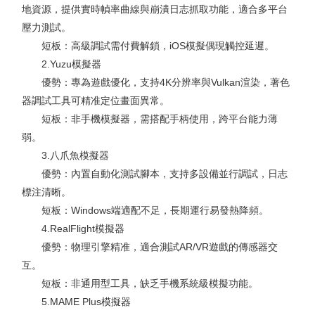
地資源，提供實時幀率曲線與崩潰日志抓取功能，適合多平台
壓力測試。
短板：高級調試需付費解鎖，iOS模擬偶現觸控延遲。
2.Yuzu模擬器
優勢：專為遊戲優化，支持4K分辨率與Vulkan渲染，著色
器調試工具可精准定位畫面異常。
短板：非手機模擬器，需搭配手柄使用，跨平台能力薄
弱。
3.八爪魚模擬器
優勢：內置自動化測試腳本，支持多設備並行調試，日志
標注清晰。
短板：Windows端適配不足，長期運行易發熱降頻。
4.RealFlight模擬器
優勢：物理引擎精准，適合測試AR/VR遊戲的傳感器交
互。
短板：非通用型工具，缺乏手機系統級模擬功能。
5.MAME Plus模擬器