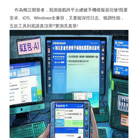
作為獨立開發者，我測遊戲跨平台總被手機模擬器坑慘!既要
安卓、iOS、Windows全兼容，又要能深挖日志、狠調性能，
五款工具到底誰真頂用?實測見真章!