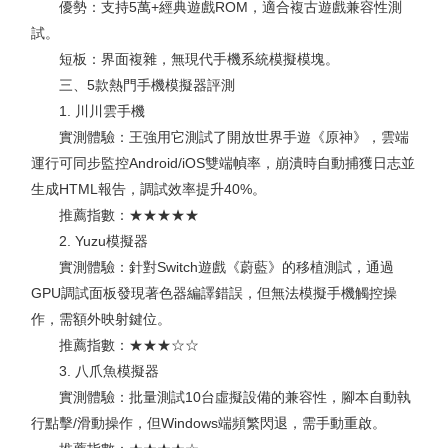
優勢：支持5萬+經典遊戲ROM，適合複古遊戲兼容性測
試。
短板：界面複雜，無現代手機系統模擬模塊。
三、5款熱門手機模擬器評測
1. 川川雲手機
實測體驗：王強用它測試了開放世界手遊《原神》，雲端
運行可同步監控Android/iOS雙端幀率，崩潰時自動捕獲日志並
生成HTML報告，調試效率提升40%。
推薦指數：★★★★★
2. Yuzu模擬器
實測體驗：針對Switch遊戲《蔚藍》的移植測試，通過
GPU調試面板發現著色器編譯錯誤，但無法模擬手機觸控操
作，需額外映射鍵位。
推薦指數：★★★☆☆
3. 八爪魚模擬器
實測體驗：批量測試10台虛擬設備的兼容性，腳本自動執
行點擊/滑動操作，但Windows端頻繁閃退，需手動重啟。